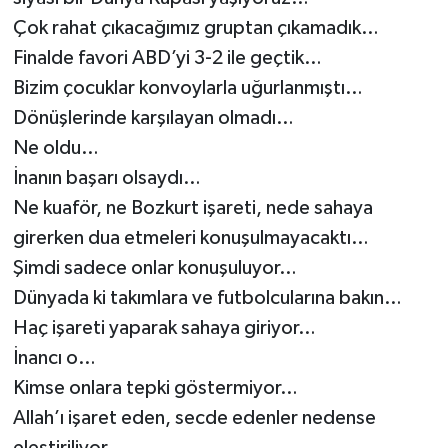
Çok rahat çıkacağımız gruptan çıkamadık…
Gökçebey
Finalde favori ABD’yi 3-2 ile geçtik…
Bizim çocuklar konvoylarla uğurlanmıştı…
GÜNDEM
Dönüşlerinde karşılayan olmadı…
Ne oldu…
İş ilanı
İnanın başarı olsaydı…
Kilimli
Ne kuaför, ne Bozkurt işareti, nede sahaya
girerken dua etmeleri konuşulmayacaktı…
Kültür - Sanat
Şimdi sadece onlar konuşuluyor…
Dünyada ki takımlara ve futbolcularına bakın…
MAGAZİN
Haç işareti yaparak sahaya giriyor…
Politika
İnancı o…
Kimse onlara tepki göstermiyor…
Resmi İlan
Allah’ı işaret eden, secde edenler nedense