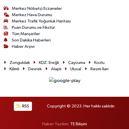
Merkez Nöbetçi Eczaneler
Merkez Hava Durumu
Merkez Trafik Yoğunluk Haritası
Puan Durumu ve Fikstür
Tüm Manşetler
Son Dakika Haberleri
Haber Arşivi
Zonguldak
KDZ. Ereğli
Çaycuma
Kozlu
Kilimli
Devrek
Alaplı
Ulusal
Resmi İlan
RSS
Copyright © 2023. Her hakkı saklıdır.
Haber Yazılımı:
TE Bilişim