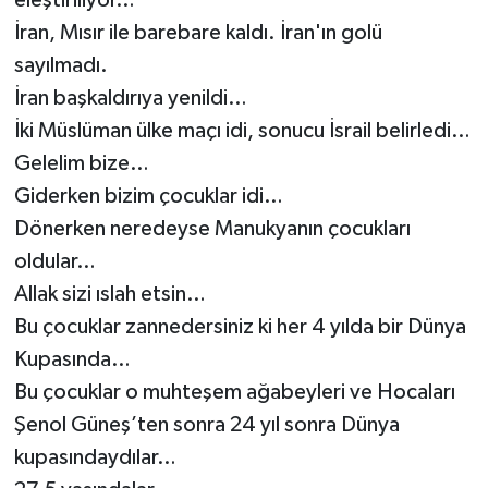
eleştiriliyor…
Röportaj
İran, Mısır ile barebare kaldı. İran'ın golü
Sağlık
sayılmadı.
İran başkaldırıya yenildi…
SİYASET
İki Müslüman ülke maçı idi, sonucu İsrail belirledi…
Gelelim bize…
Spor
Giderken bizim çocuklar idi…
Dönerken neredeyse Manukyanın çocukları
Ulusal
oldular…
Yaşam
Allak sizi ıslah etsin…
Bu çocuklar zannedersiniz ki her 4 yılda bir Dünya
Kupasında…
Bu çocuklar o muhteşem ağabeyleri ve Hocaları
Şenol Güneş’ten sonra 24 yıl sonra Dünya
kupasındaydılar…