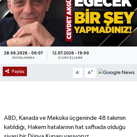
Devrek
Bolu
ÇEVRE
28.06.2026 - 09:07
12.07.2026 - 19:00
BİLİM VE TEKNOLOJİ
YAYINLANMA
GÜNCELLEME
Paylaş
-
+
A
A
DUNYA
Düzce
Eğitim
ABD, Kanada ve Meksika üçgeninde 48 takımın
Ekonomi
katıldığı, Hakem hatalarının hat safhada olduğu
Genel
siyasi bir Dünya Kupası yaşıyoruz…