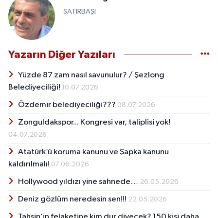
SATIRBAŞI
Yazarın Diğer Yazıları
Yüzde 87 zam nasıl savunulur? / Şezlong
Belediyeciliği!
10.07.2026
Özdemir belediyeciliği???
08.07.2026
Zonguldakspor... Kongresi var, taliplisi yok!
04.07.2026
Atatürk’ü koruma kanunu ve Şapka kanunu
kaldırılmalı!
07.06.2026
Hollywood yıldızı yine sahnede…
26.05.2026
Deniz gözlüm neredesin sen!!!
22.05.2026
Tahsin’in felaketine kim dur diyecek? 150 kişi daha