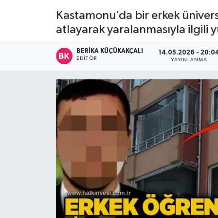
Kastamonu’da bir erkek üniversi
Devrek
atlayarak yaralanmasıyla ilgili
Bolu
BERIKA KÜÇÜKAKÇALI
14.05.2026 - 20:0
EDITÖR
YAYINLANMA
ÇEVRE
BİLİM VE TEKNOLOJİ
DUNYA
Düzce
Eğitim
Ekonomi
Genel