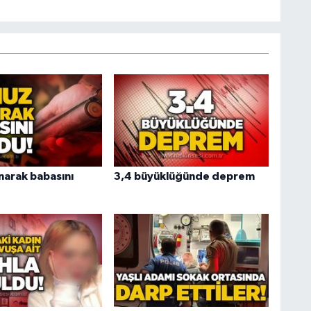
arak babasını
3,4 büyüklüğünde deprem