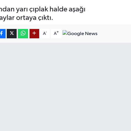
ndan yarı çıplak halde aşağı
lar ortaya çıktı.
-
+
A
A