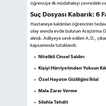
Röportaj
öğrenciye ilk müdahaleyi çevredeki vat
Suç Dosyası Kabarık: 6 F
Sağlık
Hastaneye kaldırılan öğrencinin tedavi
SİYASET
olay anında evde bulunan Araştırma G
Spor
alındı. Adliyeye sevk edilen A.D., çık
kapsamında tutuklandı:
Ulusal
Nitelikli Cinsel Saldırı
Yaşam
Kişiyi Hürriyetinden Yoksun Kı
Özel Hayatın Gizliliğini İhlal
Mala Zarar Verme
Silahla Tehdit