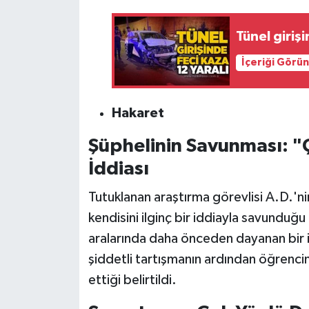
Tünel girişi
İçeriği Görü
Hakaret
Şüphelinin Savunması: "Ç
İddiası
Tutuklanan araştırma görevlisi A.D.'ni
kendisini ilginç bir iddiayla savunduğu
aralarında daha önceden dayanan bir i
şiddetli tartışmanın ardından öğrencin
ettiği belirtildi.