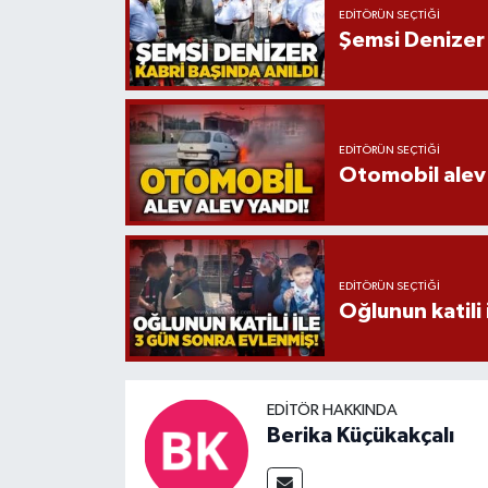
EDITÖRÜN SEÇTIĞI
Şemsi Denizer 
EDITÖRÜN SEÇTIĞI
Otomobil alev 
EDITÖRÜN SEÇTIĞI
Oğlunun katili 
EDITÖR HAKKINDA
Berika Küçükakçalı