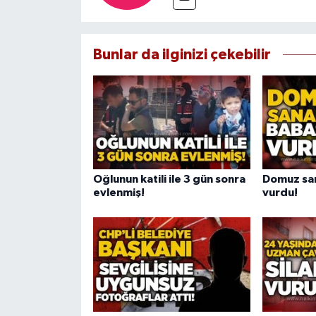
Bunlar da ilginizi çekebilir
Oğlunun katili ile 3 gün sonra
Domuz san
evlenmiş!
vurdu!