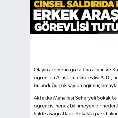
Gökçebey
GÜNDEM
İş ilanı
Kilimli
Kültür - Sanat
Olayın ardından gözaltına alınan ve K
öğrenilen Araştırma Görevlisi A.D., aral
MAGAZİN
bulunduğu çok sayıda ağır suçlamayla
Politika
Aktekke Mahallesi Seheryeli Sokak’ta
öğrencisi henüz bilinmeyen bir nedenl
Resmi İlan
halde aşağı atladı. Sokakta park halin