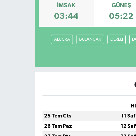
İMSAK
GÜNEŞ
Devrek
03:44
05:22
Bolu
ALUCRA
BULANCAK
DERELİ
D
ÇEVRE
BİLİM VE TEKNOLOJİ
DUNYA
Düzce
Eğitim
H
25 Tem Cts
11 Sa
Ekonomi
26 Tem Paz
12 Sa
Genel