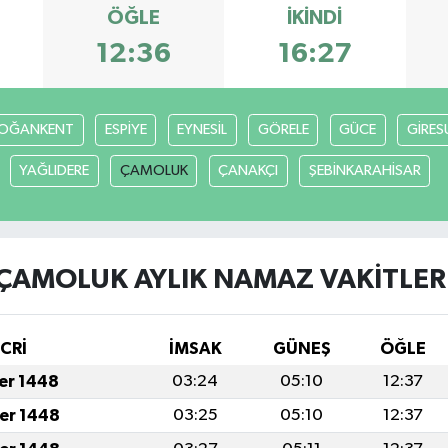
ÖĞLE
İKINDI
12:36
16:27
OĞANKENT
ESPİYE
EYNESİL
GÖRELE
GÜCE
GİRES
YAĞLIDERE
ÇAMOLUK
ÇANAKÇI
ŞEBİNKARAHİSAR
ÇAMOLUK AYLIK NAMAZ VAKITLER
İCRİ
İMSAK
GÜNEŞ
ÖĞLE
fer 1448
03:24
05:10
12:37
fer 1448
03:25
05:10
12:37