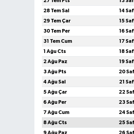
27 Tem Pts
13 Sa
28 Tem Sal
14 Sa
Gökçebey
29 Tem Çar
15 Sa
GÜNDEM
30 Tem Per
16 Sa
31 Tem Cum
17 Sa
İş ilanı
1 Ağu Cts
18 Sa
Kilimli
2 Ağu Paz
19 Sa
3 Ağu Pts
20 Sa
Kültür - Sanat
4 Ağu Sal
21 Sa
MAGAZİN
5 Ağu Çar
22 Sa
6 Ağu Per
23 Sa
Politika
7 Ağu Cum
24 Sa
Resmi İlan
8 Ağu Cts
25 Sa
9 Ağu Paz
26 Sa