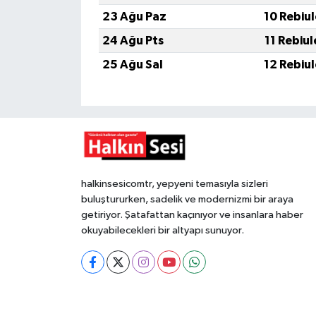
23 Ağu Paz
10 Rebiu
24 Ağu Pts
11 Rebiu
25 Ağu Sal
12 Rebiu
halkinsesicomtr, yepyeni temasıyla sizleri
buluştururken, sadelik ve modernizmi bir araya
getiriyor. Şatafattan kaçınıyor ve insanlara haber
okuyabilecekleri bir altyapı sunuyor.