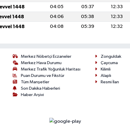
levvel 1448
04:05
05:37
12:33
levvel 1448
04:06
05:38
12:33
levvel 1448
04:08
05:39
12:32
Merkez Nöbetçi Eczaneler
Zonguldak
Merkez Hava Durumu
Çaycuma
Merkez Trafik Yoğunluk Haritası
Kilimli
Puan Durumu ve Fikstür
Alaplı
Tüm Manşetler
Resmi İlan
Son Dakika Haberleri
Haber Arşivi