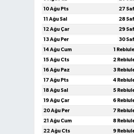
Röportaj
10 Ağu Pts
27 Sa
Sağlık
11 Ağu Sal
28 Sa
12 Ağu Çar
29 Sa
SİYASET
13 Ağu Per
30 Sa
Spor
14 Ağu Cum
1 Rebiul
15 Ağu Cts
2 Rebiul
Ulusal
16 Ağu Paz
3 Rebiul
Yaşam
17 Ağu Pts
4 Rebiul
18 Ağu Sal
5 Rebiul
19 Ağu Çar
6 Rebiul
20 Ağu Per
7 Rebiul
21 Ağu Cum
8 Rebiul
22 Ağu Cts
9 Rebiul