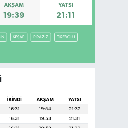
AKŞAM
YATSI
19:39
21:11
UN
KEŞAP
PİRAZİZ
TİREBOLU
I
İKINDI
AKŞAM
YATSI
16:31
19:54
21:32
16:31
19:53
21:31