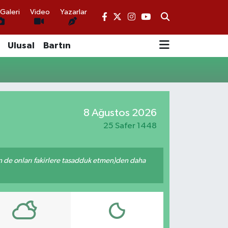
Galeri
Video
Yazarlar
Ulusal
Bartın
8 Ağustos 2026
25 Safer 1448
enin de onları fakirlere tasadduk etmen)den daha