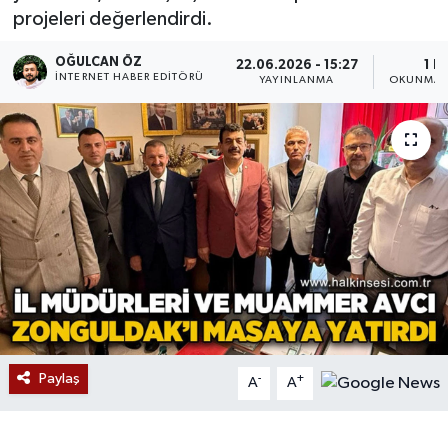
projeleri değerlendirdi.
Devrek
OĞULCAN ÖZ
22.06.2026 - 15:27
1 D
İNTERNET HABER EDITÖRÜ
YAYINLANMA
OKUNMA 
Bolu
ÇEVRE
BİLİM VE TEKNOLOJİ
DUNYA
Düzce
Eğitim
Paylaş
-
+
A
A
Ekonomi
Genel