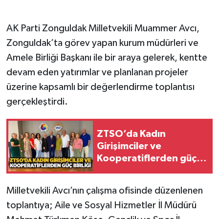
Gökçebey
AK Parti Zonguldak Milletvekili Muammer Avcı,
Zonguldak’ta görev yapan kurum müdürleri ve
GÜNDEM
Amele Birliği Başkanı ile bir araya gelerek, kentte
devam eden yatırımlar ve planlanan projeler
İş ilanı
üzerine kapsamlı bir değerlendirme toplantısı
Kilimli
gerçekleştirdi.
Kültür - Sanat
ZTSO’da Kadın
Girişimciler ve
MAGAZİN
Kooperatiflerden güç
birliği
Politika
Milletvekili Avcı’nın çalışma ofisinde düzenlenen
Resmi İlan
toplantıya; Aile ve Sosyal Hizmetler İl Müdürü