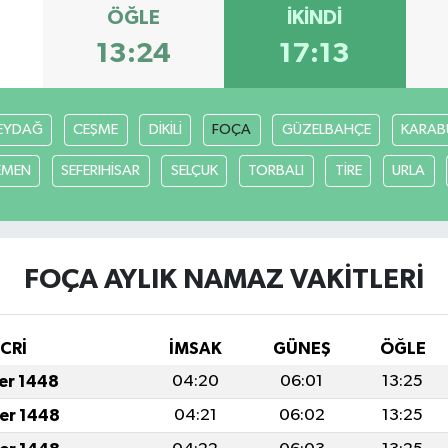
ÖĞLE
İKINDI
13:24
17:13
EYDAĞ
CEŞME
DİKİLİ
FOÇA
GÜZELBAHÇE
KARAB
EMEN
SEFERIHİSAR
SELÇUK
TORBALI
TİRE
URLA
FOÇA AYLIK NAMAZ VAKITLERI
İCRİ
İMSAK
GÜNEŞ
ÖĞLE
fer 1448
04:20
06:01
13:25
fer 1448
04:21
06:02
13:25