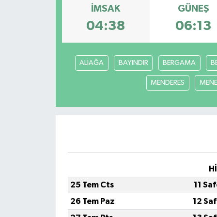
İMSAK
GÜNEŞ
Devrek
04:38
06:13
Bolu
ALİAĞA
BAYINDIR
BERGAMA
B
ÇEVRE
MENDERES
MEN
BİLİM VE TEKNOLOJİ
DUNYA
Düzce
Eğitim
H
25 Tem Cts
11 Sa
Ekonomi
26 Tem Paz
12 Sa
Genel