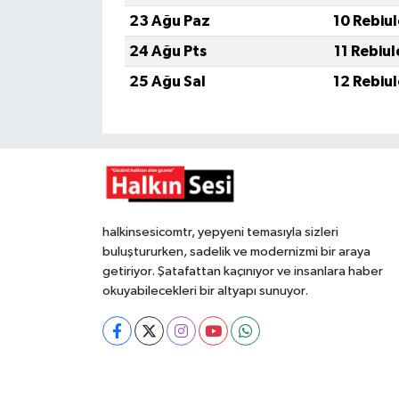
23 Ağu Paz
10 Rebiu
24 Ağu Pts
11 Rebiu
25 Ağu Sal
12 Rebiu
halkinsesicomtr, yepyeni temasıyla sizleri
buluştururken, sadelik ve modernizmi bir araya
getiriyor. Şatafattan kaçınıyor ve insanlara haber
okuyabilecekleri bir altyapı sunuyor.