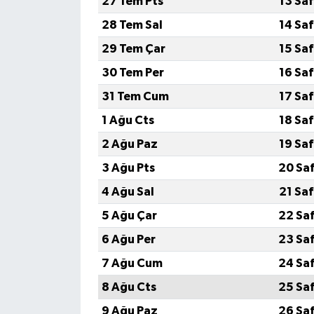
27 Tem Pts
13 Sa
28 Tem Sal
14 Sa
Gökçebey
29 Tem Çar
15 Sa
GÜNDEM
30 Tem Per
16 Sa
31 Tem Cum
17 Sa
İş ilanı
1 Ağu Cts
18 Sa
Kilimli
2 Ağu Paz
19 Sa
3 Ağu Pts
20 Sa
Kültür - Sanat
4 Ağu Sal
21 Sa
MAGAZİN
5 Ağu Çar
22 Sa
6 Ağu Per
23 Sa
Politika
7 Ağu Cum
24 Sa
Resmi İlan
8 Ağu Cts
25 Sa
9 Ağu Paz
26 Sa