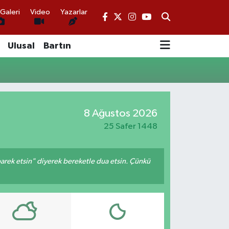
Galeri
Video
Yazarlar
Ulusal
Bartın
8 Ağustos 2026
25 Safer 1448
arek etsin" diyerek bereketle dua etsin. Çünkü