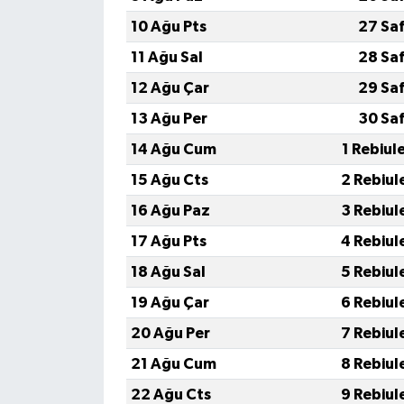
Röportaj
10 Ağu Pts
27 Sa
Sağlık
11 Ağu Sal
28 Sa
12 Ağu Çar
29 Sa
SİYASET
13 Ağu Per
30 Sa
Spor
14 Ağu Cum
1 Rebiul
15 Ağu Cts
2 Rebiul
Ulusal
16 Ağu Paz
3 Rebiul
Yaşam
17 Ağu Pts
4 Rebiul
18 Ağu Sal
5 Rebiul
19 Ağu Çar
6 Rebiul
20 Ağu Per
7 Rebiul
21 Ağu Cum
8 Rebiul
22 Ağu Cts
9 Rebiul