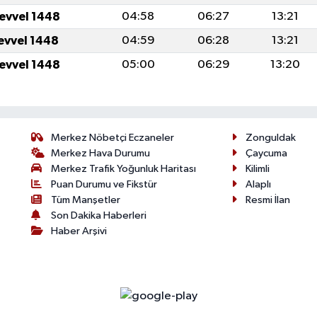
levvel 1448
04:58
06:27
13:21
levvel 1448
04:59
06:28
13:21
levvel 1448
05:00
06:29
13:20
Merkez Nöbetçi Eczaneler
Zonguldak
Merkez Hava Durumu
Çaycuma
Merkez Trafik Yoğunluk Haritası
Kilimli
Puan Durumu ve Fikstür
Alaplı
Tüm Manşetler
Resmi İlan
Son Dakika Haberleri
Haber Arşivi