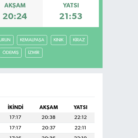
AKŞAM
YATSI
20:24
21:53
URUN
KEMALPAŞA
KINIK
KİRAZ
ÖDEMİŞ
İZMİR
İKINDI
AKŞAM
YATSI
17:17
20:38
22:12
17:17
20:37
22:11