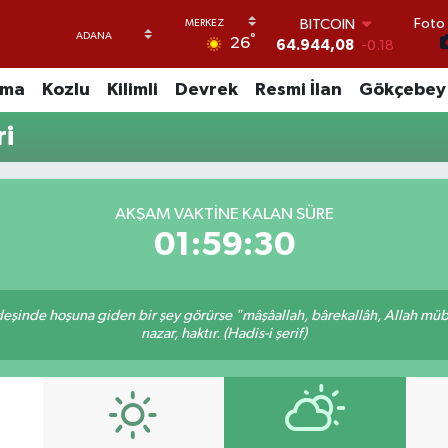
Foto 
BITCOIN
°
26
64.944,08
-0.18
DOLAR
47,7436
0.18
uma
Kozlu
Kilimli
Devrek
Resmi İlan
Gökçebey
EURO
55,2510
0.32
ri
STERLİN
64,4811
0.38
GRAM ALTIN
AKŞAM VAKTINE KALAN SÜRE
6660.55
0.03
BİST100
01:59:30
13.779
-14
rdeşinde hoşuna giden bir şey görürse "mâşâallah, bârekallâh, Allah müb
nazar, haktır. (Hadis-i şerif)