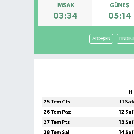
İMSAK
GÜNEŞ
Devrek
03:34
05:14
Bolu
ARDEŞEN
FINDIKL
ÇEVRE
BİLİM VE TEKNOLOJİ
DUNYA
Düzce
Hİ
25 Tem Cts
11 Sa
Eğitim
26 Tem Paz
12 Sa
Ekonomi
27 Tem Pts
13 Sa
28 Tem Sal
14 Sa
Genel