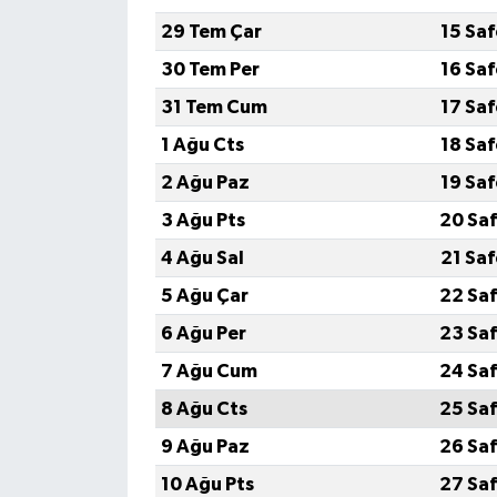
29 Tem Çar
15 Sa
Gökçebey
30 Tem Per
16 Sa
31 Tem Cum
17 Sa
GÜNDEM
1 Ağu Cts
18 Sa
İş ilanı
2 Ağu Paz
19 Sa
3 Ağu Pts
20 Saf
Kilimli
4 Ağu Sal
21 Sa
Kültür - Sanat
5 Ağu Çar
22 Saf
6 Ağu Per
23 Saf
MAGAZİN
7 Ağu Cum
24 Saf
Politika
8 Ağu Cts
25 Saf
9 Ağu Paz
26 Saf
Resmi İlan
10 Ağu Pts
27 Saf