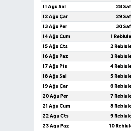
Röportaj
11 Ağu Sal
28 Saf
12 Ağu Çar
29 Saf
Sağlık
13 Ağu Per
30 Saf
SİYASET
14 Ağu Cum
1 Rebiul
15 Ağu Cts
2 Rebiul
Spor
16 Ağu Paz
3 Rebiul
Ulusal
17 Ağu Pts
4 Rebiul
18 Ağu Sal
5 Rebiul
Yaşam
19 Ağu Çar
6 Rebiul
20 Ağu Per
7 Rebiul
21 Ağu Cum
8 Rebiul
22 Ağu Cts
9 Rebiul
23 Ağu Paz
10 Rebiu