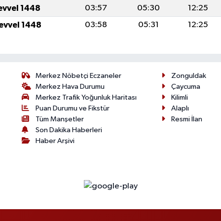
levvel 1448
03:57
05:30
12:25
levvel 1448
03:58
05:31
12:25
Merkez Nöbetçi Eczaneler
Zonguldak
Merkez Hava Durumu
Çaycuma
Merkez Trafik Yoğunluk Haritası
Kilimli
Puan Durumu ve Fikstür
Alaplı
Tüm Manşetler
Resmi İlan
Son Dakika Haberleri
Haber Arşivi