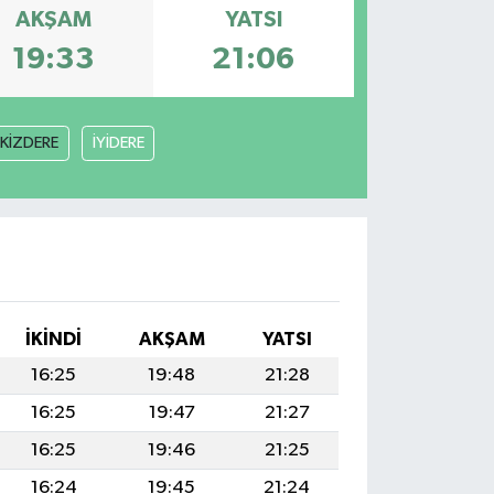
AKŞAM
YATSI
19:33
21:06
İKİZDERE
İYİDERE
İKINDI
AKŞAM
YATSI
16:25
19:48
21:28
16:25
19:47
21:27
16:25
19:46
21:25
16:24
19:45
21:24