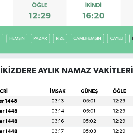
ÖĞLE
İKINDI
12:29
16:20
I
HEMŞİN
PAZAR
RİZE
ÇAMLIHEMŞİN
ÇAYELİ
İKİZDERE AYLIK NAMAZ VAKITLERI
CRİ
İMSAK
GÜNEŞ
ÖĞLE
fer 1448
03:13
05:01
12:29
fer 1448
03:14
05:01
12:29
fer 1448
03:16
05:02
12:29
fer 1448
03:17
05:03
12:29