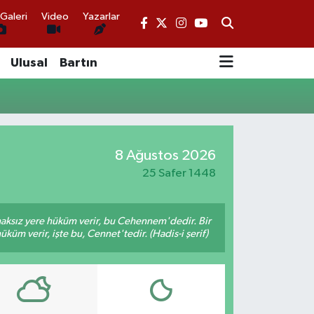
Galeri
Video
Yazarlar
Ulusal
Bartın
8 Ağustos 2026
25 Safer 1448
 haksız yere hüküm verir, bu Cehennem'dedir. Bir
küm verir, işte bu, Cennet'tedir. (Hadis-i şerif)