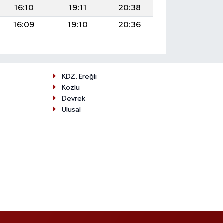
16:10
19:11
20:38
16:09
19:10
20:36
KDZ. Ereğli
Kozlu
Devrek
Ulusal