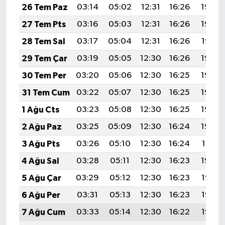
Röportaj
26 Tem Paz
03:14
05:02
12:31
16:26
19:49
27 Tem Pts
03:16
05:03
12:31
16:26
19:48
Sağlık
28 Tem Sal
03:17
05:04
12:31
16:26
19:47
SİYASET
29 Tem Çar
03:19
05:05
12:30
16:26
19:46
30 Tem Per
03:20
05:06
12:30
16:25
19:45
Spor
31 Tem Cum
03:22
05:07
12:30
16:25
19:44
Ulusal
1 Ağu Cts
03:23
05:08
12:30
16:25
19:43
2 Ağu Paz
03:25
05:09
12:30
16:24
19:42
Yaşam
3 Ağu Pts
03:26
05:10
12:30
16:24
19:41
4 Ağu Sal
03:28
05:11
12:30
16:23
19:40
5 Ağu Çar
03:29
05:12
12:30
16:23
19:38
6 Ağu Per
03:31
05:13
12:30
16:23
19:37
7 Ağu Cum
03:33
05:14
12:30
16:22
19:36