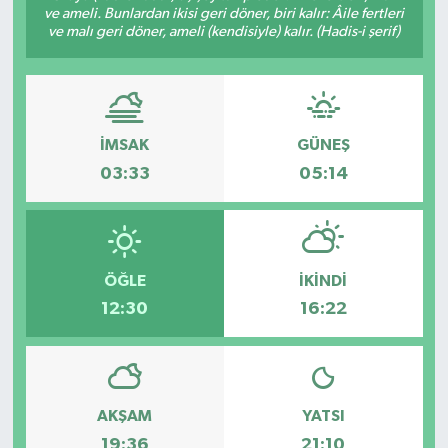
ve ameli. Bunlardan ikisi geri döner, biri kalır: Âile fertleri
ve malı geri döner, ameli (kendisiyle) kalır. (Hadis-i şerif)
Devrek
Bolu
ÇEVRE
İMSAK
GÜNEŞ
03:33
05:14
BİLİM VE TEKNOLOJİ
DUNYA
ÖĞLE
İKINDI
Düzce
12:30
16:22
Eğitim
Ekonomi
AKŞAM
YATSI
Genel
19:36
21:10