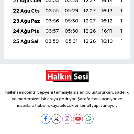
21 Ağu Cum
03:53
05:28
12:27
16:14
19:17
22 Ağu Cts
03:55
05:29
12:27
16:13
19:16
23 Ağu Paz
03:56
05:30
12:27
16:12
19:14
24 Ağu Pts
03:57
05:30
12:26
16:11
19:12
25 Ağu Sal
03:59
05:31
12:26
16:10
19:11
halkinsesicomtr, yepyeni temasıyla sizleri buluştururken, sadelik
ve modernizmi bir araya getiriyor. Şatafattan kaçınıyor ve
insanlara haber okuyabilecekleri bir altyapı sunuyor.