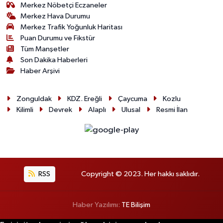
Merkez Nöbetçi Eczaneler
Merkez Hava Durumu
Merkez Trafik Yoğunluk Haritası
Puan Durumu ve Fikstür
Tüm Manşetler
Son Dakika Haberleri
Haber Arşivi
Zonguldak
KDZ. Ereğli
Çaycuma
Kozlu
Kilimli
Devrek
Alaplı
Ulusal
Resmi İlan
RSS
Copyright © 2023. Her hakkı saklıdır.
Haber Yazılımı:
TE Bilişim