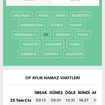
Gökçebey
AKÇAABAT
ARAKLI
ARSİN
BEŞİKDÜZÜ
GÜNDEM
DERNEKPAZARI
DÜZKÖY
HAYRAT
İş ilanı
KÖPRÜBAŞI (T)
OF
SÜRMENE
TONYA
TRABZON
VAKFIKEBİR
YOMRA
Kilimli
ÇARŞIBAŞI
ÇAYKARA
ŞALPAZARI
Kültür - Sanat
MAGAZİN
OF AYLIK NAMAZ VAKITLERI
Politika
İMSAK
GÜNEŞ
ÖĞLE
İKINDI
AKŞA
Resmi İlan
25 Tem Cts
03:13
05:01
12:31
16:27
19:50