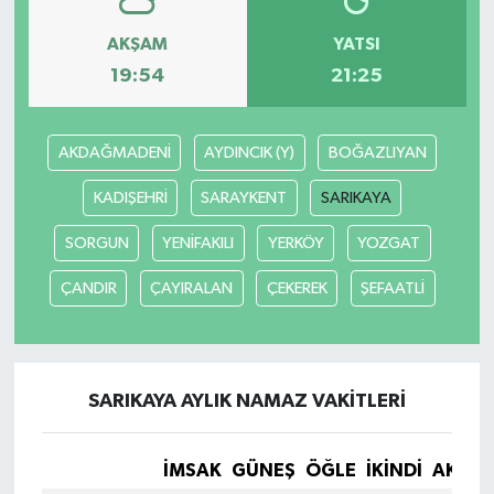
AKŞAM
YATSI
Gökçebey
19:54
21:25
GÜNDEM
AKDAĞMADENİ
AYDINCIK (Y)
BOĞAZLIYAN
İş ilanı
KADIŞEHRİ
SARAYKENT
SARIKAYA
Kilimli
SORGUN
YENİFAKILI
YERKÖY
YOZGAT
Kültür - Sanat
ÇANDIR
ÇAYIRALAN
ÇEKEREK
ŞEFAATLİ
MAGAZİN
Politika
SARIKAYA AYLIK NAMAZ VAKITLERI
Resmi İlan
İMSAK
GÜNEŞ
ÖĞLE
İKINDI
AKŞA