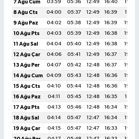
7 Ağu Cum
03:59
05:36
12:49
16:40
19:52
8 Ağu Cts
04:00
05:37
12:49
16:39
19:51
9 Ağu Paz
04:02
05:38
12:49
16:39
19:50
10 Ağu Pts
04:03
05:39
12:49
16:38
19:49
11 Ağu Sal
04:04
05:40
12:49
16:38
19:48
12 Ağu Çar
04:06
05:41
12:49
16:37
19:46
13 Ağu Per
04:07
05:42
12:48
16:37
19:45
14 Ağu Cum
04:09
05:43
12:48
16:36
19:44
15 Ağu Cts
04:10
05:44
12:48
16:36
19:43
16 Ağu Paz
04:11
05:45
12:48
16:35
19:41
17 Ağu Pts
04:13
05:46
12:48
16:34
19:40
18 Ağu Sal
04:14
05:47
12:47
16:34
19:38
19 Ağu Çar
04:15
05:47
12:47
16:33
19:37
20 Ağu Per
04:17
05:48
12:47
16:33
19:36