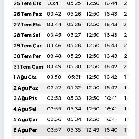
Röportaj
25 Tem Cts
03:41
05:25
12:50
16:44
20:06
26 Tem Paz
03:42
05:26
12:50
16:43
20:05
Sağlık
27 Tem Pts
03:44
05:26
12:50
16:43
20:04
SİYASET
28 Tem Sal
03:45
05:27
12:50
16:43
20:03
29 Tem Çar
03:46
05:28
12:50
16:43
20:02
Spor
30 Tem Per
03:48
05:29
12:50
16:43
20:01
Ulusal
31 Tem Cum
03:49
05:30
12:50
16:42
20:00
1 Ağu Cts
03:50
05:31
12:50
16:42
19:59
Yaşam
2 Ağu Paz
03:52
05:32
12:50
16:42
19:58
3 Ağu Pts
03:53
05:33
12:50
16:41
19:57
4 Ağu Sal
03:55
05:34
12:50
16:41
19:56
5 Ağu Çar
03:56
05:34
12:50
16:41
19:55
6 Ağu Per
03:57
05:35
12:49
16:40
19:54