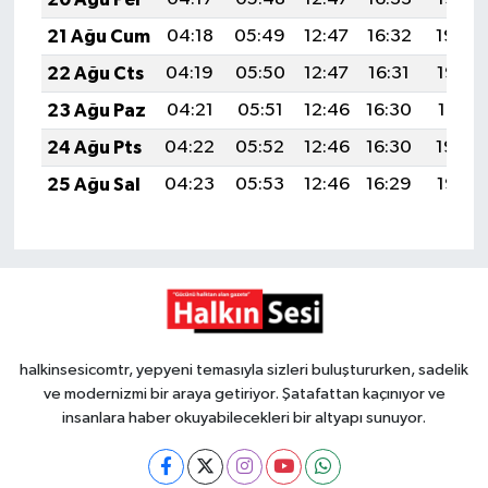
21 Ağu Cum
04:18
05:49
12:47
16:32
19:34
22 Ağu Cts
04:19
05:50
12:47
16:31
19:33
23 Ağu Paz
04:21
05:51
12:46
16:30
19:31
24 Ağu Pts
04:22
05:52
12:46
16:30
19:30
25 Ağu Sal
04:23
05:53
12:46
16:29
19:28
halkinsesicomtr, yepyeni temasıyla sizleri buluştururken, sadelik
ve modernizmi bir araya getiriyor. Şatafattan kaçınıyor ve
insanlara haber okuyabilecekleri bir altyapı sunuyor.