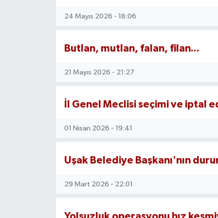
24 Mayıs 2026 - 18:06
Devrek
Bolu
Butlan, mutlan, falan, filan...
ÇEVRE
21 Mayıs 2026 - 21:27
BİLİM VE TEKNOLOJİ
İl Genel Meclisi seçimi ve iptal e
DUNYA
01 Nisan 2026 - 19:41
Düzce
Uşak Belediye Başkanı'nın dur
Eğitim
29 Mart 2026 - 22:01
Ekonomi
Yolsuzluk operasyonu hız kesmi
Genel