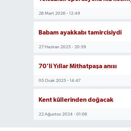
28 Mart 2026 - 12:49
Gökçebey
GÜNDEM
Babam ayakkabı tamircisiydi
İş ilanı
27 Haziran 2025 - 20:59
Kilimli
70’li Yıllar Mithatpaşa anısı
Kültür - Sanat
05 Ocak 2025 - 14:47
MAGAZİN
Kent küllerinden doğacak
Politika
22 Ağustos 2024 - 01:06
Resmi İlan