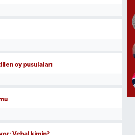
dilen oy pusulaları
umu
yor: Vebal kimin?