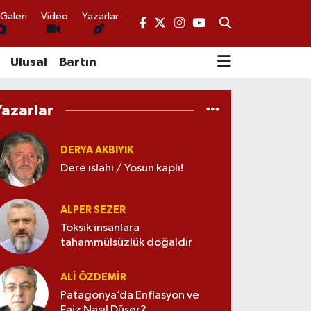
Galeri
Video
Yazarlar
Ulusal
Bartın
Yazarlar
DERYA AKBIYIK
Dere ıslahı / Yosun kaplı!
ALPER SEZER
Toksik insanlara
tahammülsüzlük doğaldır
ALI ÖZDEMIR
Patagonya’da Enflasyon ve
Faiz Nasıl Düşer?