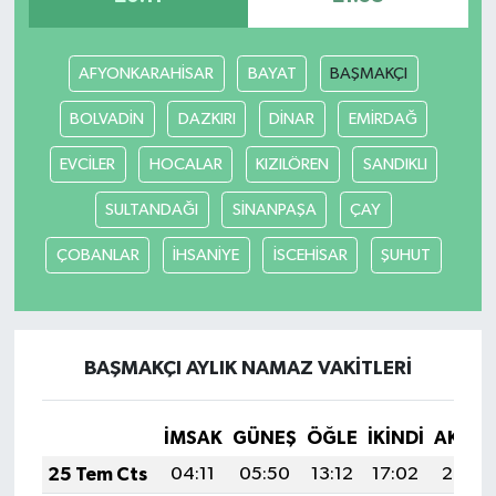
Gökçebey
AFYONKARAHİSAR
BAYAT
BAŞMAKÇI
GÜNDEM
BOLVADİN
DAZKIRI
DİNAR
EMİRDAĞ
İş ilanı
EVCİLER
HOCALAR
KIZILÖREN
SANDIKLI
SULTANDAĞI
SİNANPAŞA
ÇAY
Kilimli
ÇOBANLAR
İHSANİYE
İSCEHİSAR
ŞUHUT
Kültür - Sanat
MAGAZİN
BAŞMAKÇI AYLIK NAMAZ VAKITLERI
Politika
İMSAK
GÜNEŞ
ÖĞLE
İKINDI
AKŞA
Resmi İlan
25 Tem Cts
04:11
05:50
13:12
17:02
20:23