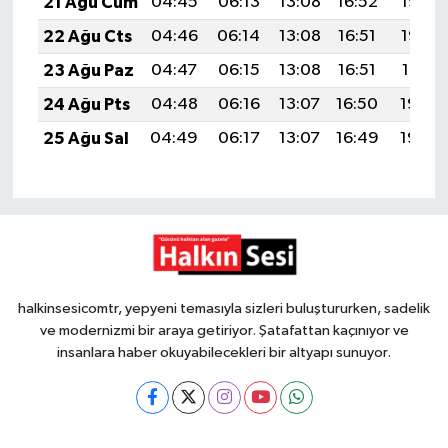
21 Ağu Cum
04:45
06:13
13:08
16:52
19:53
22 Ağu Cts
04:46
06:14
13:08
16:51
19:52
23 Ağu Paz
04:47
06:15
13:08
16:51
19:51
24 Ağu Pts
04:48
06:16
13:07
16:50
19:49
25 Ağu Sal
04:49
06:17
13:07
16:49
19:48
halkinsesicomtr, yepyeni temasıyla sizleri buluştururken, sadelik
ve modernizmi bir araya getiriyor. Şatafattan kaçınıyor ve
insanlara haber okuyabilecekleri bir altyapı sunuyor.