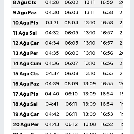
8 Ağu Cts
04:28
06:02
13:11
16:59
20:09
9 Ağu Paz
04:30
06:03
13:11
16:58
20:08
10 Ağu Pts
04:31
06:04
13:10
16:58
20:07
11 Ağu Sal
04:32
06:05
13:10
16:57
20:06
12 Ağu Çar
04:34
06:05
13:10
16:57
20:05
13 Ağu Per
04:35
06:06
13:10
16:56
20:04
14 Ağu Cum
04:36
06:07
13:10
16:56
20:02
15 Ağu Cts
04:37
06:08
13:10
16:55
20:01
16 Ağu Paz
04:39
06:09
13:09
16:55
20:00
17 Ağu Pts
04:40
06:10
13:09
16:54
19:59
18 Ağu Sal
04:41
06:11
13:09
16:54
19:57
19 Ağu Çar
04:42
06:11
13:09
16:53
19:56
20 Ağu Per
04:43
06:12
13:08
16:52
19:55