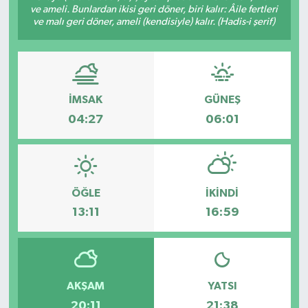
ve ameli. Bunlardan ikisi geri döner, biri kalır: Âile fertleri
ve malı geri döner, ameli (kendisiyle) kalır. (Hadis-i şerif)
Devrek
Bolu
ÇEVRE
İMSAK
GÜNEŞ
04:27
06:01
BİLİM VE TEKNOLOJİ
DUNYA
ÖĞLE
İKINDI
Düzce
13:11
16:59
Eğitim
Ekonomi
AKŞAM
YATSI
Genel
20:11
21:38