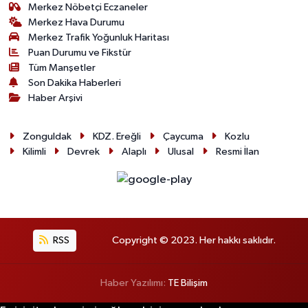
Merkez Nöbetçi Eczaneler
Merkez Hava Durumu
Merkez Trafik Yoğunluk Haritası
Puan Durumu ve Fikstür
Tüm Manşetler
Son Dakika Haberleri
Haber Arşivi
Zonguldak
KDZ. Ereğli
Çaycuma
Kozlu
Kilimli
Devrek
Alaplı
Ulusal
Resmi İlan
RSS
Copyright © 2023. Her hakkı saklıdır.
Haber Yazılımı:
TE Bilişim