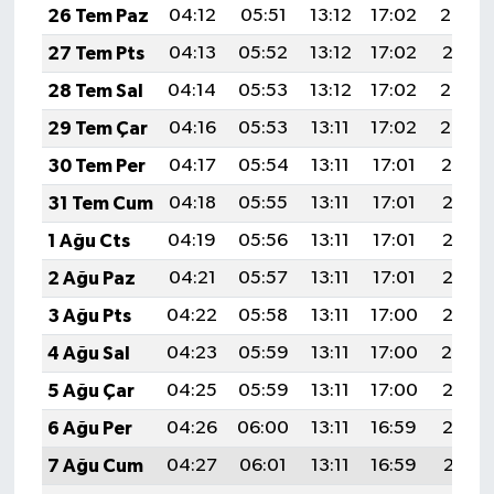
Röportaj
26 Tem Paz
04:12
05:51
13:12
17:02
20:22
27 Tem Pts
04:13
05:52
13:12
17:02
20:21
Sağlık
28 Tem Sal
04:14
05:53
13:12
17:02
20:20
SİYASET
29 Tem Çar
04:16
05:53
13:11
17:02
20:20
30 Tem Per
04:17
05:54
13:11
17:01
20:19
Spor
31 Tem Cum
04:18
05:55
13:11
17:01
20:18
Ulusal
1 Ağu Cts
04:19
05:56
13:11
17:01
20:17
2 Ağu Paz
04:21
05:57
13:11
17:01
20:16
Yaşam
3 Ağu Pts
04:22
05:58
13:11
17:00
20:15
4 Ağu Sal
04:23
05:59
13:11
17:00
20:14
5 Ağu Çar
04:25
05:59
13:11
17:00
20:13
6 Ağu Per
04:26
06:00
13:11
16:59
20:12
7 Ağu Cum
04:27
06:01
13:11
16:59
20:11