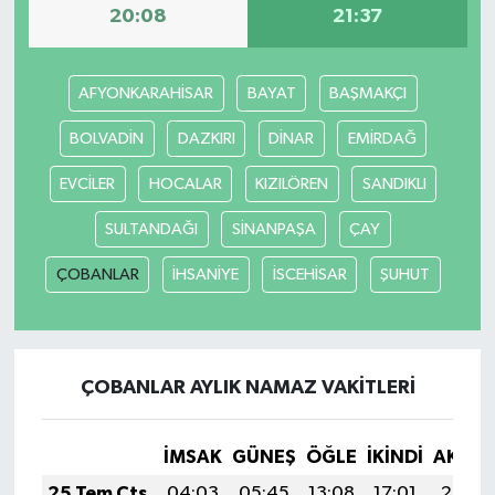
20:08
21:37
Gökçebey
AFYONKARAHİSAR
BAYAT
BAŞMAKÇI
GÜNDEM
BOLVADİN
DAZKIRI
DİNAR
EMİRDAĞ
İş ilanı
EVCİLER
HOCALAR
KIZILÖREN
SANDIKLI
Kilimli
SULTANDAĞI
SİNANPAŞA
ÇAY
ÇOBANLAR
İHSANİYE
İSCEHİSAR
ŞUHUT
Kültür - Sanat
MAGAZİN
ÇOBANLAR AYLIK NAMAZ VAKITLERI
Politika
Resmi İlan
İMSAK
GÜNEŞ
ÖĞLE
İKINDI
AKŞA
25 Tem Cts
04:03
05:45
13:08
17:01
20:22