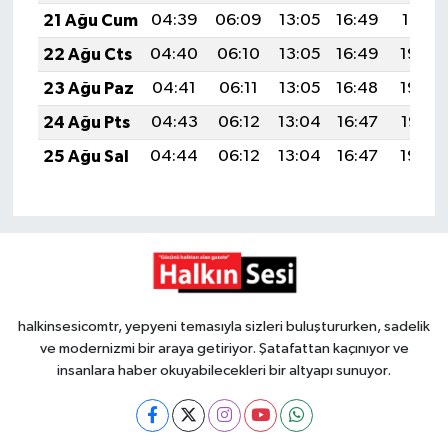
21 Ağu Cum
04:39
06:09
13:05
16:49
19:51
22 Ağu Cts
04:40
06:10
13:05
16:49
19:50
23 Ağu Paz
04:41
06:11
13:05
16:48
19:49
24 Ağu Pts
04:43
06:12
13:04
16:47
19:47
25 Ağu Sal
04:44
06:12
13:04
16:47
19:46
halkinsesicomtr, yepyeni temasıyla sizleri buluştururken, sadelik
ve modernizmi bir araya getiriyor. Şatafattan kaçınıyor ve
insanlara haber okuyabilecekleri bir altyapı sunuyor.