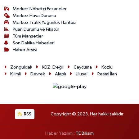
Merkez Nöbetçi Eczaneler
Merkez Hava Durumu
Merkez Trafik Yoğunluk Haritası
Puan Durumu ve Fikstür
Tüm Manşetler
Son Dakika Haberleri
Haber Arşivi
Zonguldak
KDZ. Ereğli
Çaycuma
Kozlu
Kilimli
Devrek
Alaplı
Ulusal
Resmi İlan
RSS
Copyright © 2023. Her hakkı saklıdır.
Haber Yazılımı:
TE Bilişim