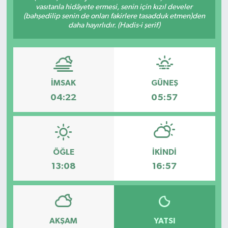
vasıtanla hidâyete ermesi, senin için kızıl develer
(bahşedilip senin de onları fakirlere tasadduk etmen)den
Devrek
daha hayırlıdır. (Hadis-i şerif)
Bolu
ÇEVRE
İMSAK
GÜNEŞ
BİLİM VE TEKNOLOJİ
04:22
05:57
DUNYA
Düzce
ÖĞLE
İKINDI
13:08
16:57
Eğitim
Ekonomi
AKŞAM
YATSI
Genel