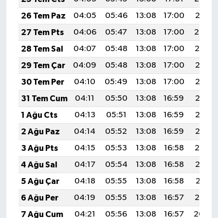
Röportaj
26 Tem Paz
04:05
05:46
13:08
17:00
20:21
Sağlık
27 Tem Pts
04:06
05:47
13:08
17:00
20:20
28 Tem Sal
04:07
05:48
13:08
17:00
20:19
SİYASET
29 Tem Çar
04:09
05:48
13:08
17:00
20:18
Spor
30 Tem Per
04:10
05:49
13:08
17:00
20:17
31 Tem Cum
04:11
05:50
13:08
16:59
20:17
Ulusal
1 Ağu Cts
04:13
05:51
13:08
16:59
20:16
Yaşam
2 Ağu Paz
04:14
05:52
13:08
16:59
20:15
3 Ağu Pts
04:15
05:53
13:08
16:58
20:14
4 Ağu Sal
04:17
05:54
13:08
16:58
20:12
5 Ağu Çar
04:18
05:55
13:08
16:58
20:11
6 Ağu Per
04:19
05:55
13:08
16:57
20:10
7 Ağu Cum
04:21
05:56
13:08
16:57
20:09