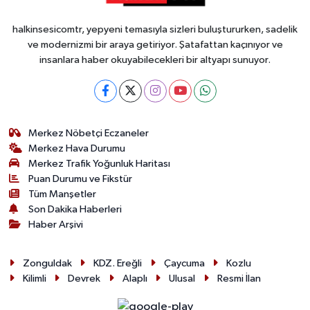
halkinsesicomtr, yepyeni temasıyla sizleri buluştururken, sadelik
ve modernizmi bir araya getiriyor. Şatafattan kaçınıyor ve
insanlara haber okuyabilecekleri bir altyapı sunuyor.
Merkez Nöbetçi Eczaneler
Merkez Hava Durumu
Merkez Trafik Yoğunluk Haritası
Puan Durumu ve Fikstür
Tüm Manşetler
Son Dakika Haberleri
Haber Arşivi
Zonguldak
KDZ. Ereğli
Çaycuma
Kozlu
Kilimli
Devrek
Alaplı
Ulusal
Resmi İlan