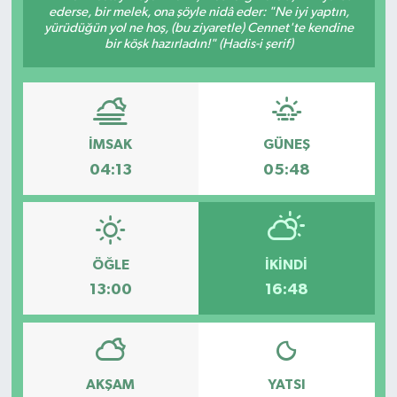
ederse, bir melek, ona şöyle nidâ eder: "Ne iyi yaptın,
yürüdüğün yol ne hoş, (bu ziyaretle) Cennet'te kendine
Devrek
bir köşk hazırladın!" (Hadis-i şerif)
Bolu
ÇEVRE
İMSAK
GÜNEŞ
BİLİM VE TEKNOLOJİ
04:13
05:48
DUNYA
Düzce
ÖĞLE
İKINDI
13:00
16:48
Eğitim
Ekonomi
AKŞAM
YATSI
Genel