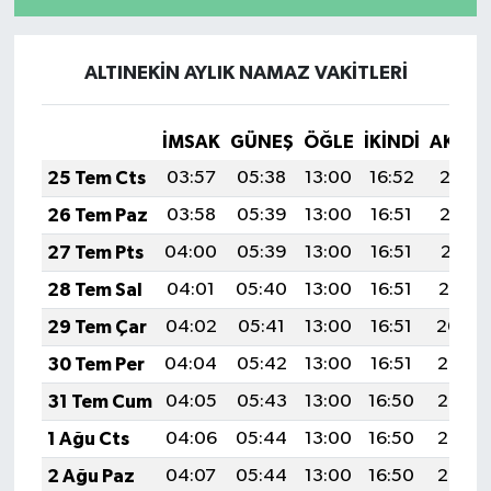
Röportaj
Sağlık
ALTINEKİN AYLIK NAMAZ VAKITLERI
SİYASET
İMSAK
GÜNEŞ
ÖĞLE
İKINDI
AKŞA
Spor
25 Tem Cts
03:57
05:38
13:00
16:52
20:13
26 Tem Paz
03:58
05:39
13:00
16:51
20:12
Ulusal
27 Tem Pts
04:00
05:39
13:00
16:51
20:11
Yaşam
28 Tem Sal
04:01
05:40
13:00
16:51
20:10
29 Tem Çar
04:02
05:41
13:00
16:51
20:09
30 Tem Per
04:04
05:42
13:00
16:51
20:08
31 Tem Cum
04:05
05:43
13:00
16:50
20:07
1 Ağu Cts
04:06
05:44
13:00
16:50
20:06
2 Ağu Paz
04:07
05:44
13:00
16:50
20:05