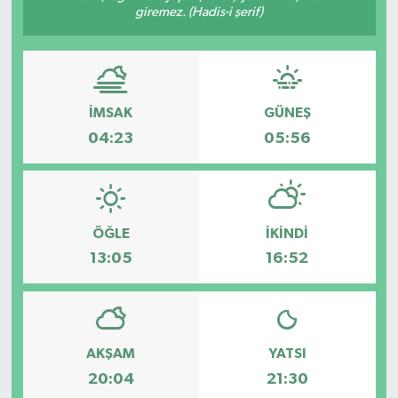
giremez. (Hadis-i şerif)
Devrek
Bolu
İMSAK
GÜNEŞ
ÇEVRE
04:23
05:56
BİLİM VE TEKNOLOJİ
DUNYA
ÖĞLE
İKINDI
Düzce
13:05
16:52
Eğitim
Ekonomi
AKŞAM
YATSI
20:04
21:30
Genel