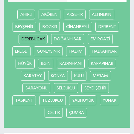
Gökçebey
AHIRLI
AKÖREN
AKŞEHİR
ALTINEKİN
BEYŞEHİR
BOZKIR
CİHANBEYLİ
DERBENT
GÜNDEM
DEREBUCAK
DOĞANHİSAR
EMİRGAZİ
İş ilanı
EREĞLİ
GÜNEYSINIR
HADİM
HALKAPINAR
Kilimli
HÜYÜK
ILGIN
KADINHANI
KARAPINAR
Kültür - Sanat
KARATAY
KONYA
KULU
MERAM
SARAYÖNÜ
SELÇUKLU
SEYDİŞEHİR
MAGAZİN
TAŞKENT
TUZLUKÇU
YALIHÜYÜK
YUNAK
Politika
ÇELTİK
ÇUMRA
Resmi İlan