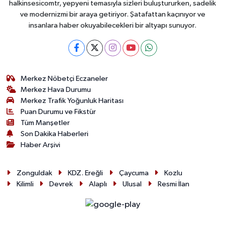
halkinsesicomtr, yepyeni temasıyla sizleri buluştururken, sadelik
ve modernizmi bir araya getiriyor. Şatafattan kaçınıyor ve
insanlara haber okuyabilecekleri bir altyapı sunuyor.
Merkez Nöbetçi Eczaneler
Merkez Hava Durumu
Merkez Trafik Yoğunluk Haritası
Puan Durumu ve Fikstür
Tüm Manşetler
Son Dakika Haberleri
Haber Arşivi
Zonguldak
KDZ. Ereğli
Çaycuma
Kozlu
Kilimli
Devrek
Alaplı
Ulusal
Resmi İlan