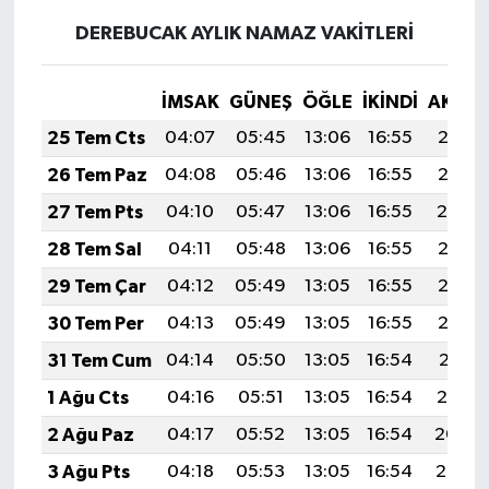
Röportaj
DEREBUCAK AYLIK NAMAZ VAKITLERI
Sağlık
İMSAK
GÜNEŞ
ÖĞLE
İKINDI
AKŞA
SİYASET
25 Tem Cts
04:07
05:45
13:06
16:55
20:16
Spor
26 Tem Paz
04:08
05:46
13:06
16:55
20:15
27 Tem Pts
04:10
05:47
13:06
16:55
20:14
Ulusal
28 Tem Sal
04:11
05:48
13:06
16:55
20:13
Yaşam
29 Tem Çar
04:12
05:49
13:05
16:55
20:12
30 Tem Per
04:13
05:49
13:05
16:55
20:12
31 Tem Cum
04:14
05:50
13:05
16:54
20:11
1 Ağu Cts
04:16
05:51
13:05
16:54
20:10
2 Ağu Paz
04:17
05:52
13:05
16:54
20:09
3 Ağu Pts
04:18
05:53
13:05
16:54
20:08