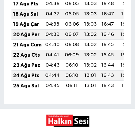
17 Ağu Pts
04:36
06:05
13:03
16:48
19:52
18 Ağu Sal
04:37
06:05
13:03
16:47
19:51
19 Ağu Çar
04:38
06:06
13:03
16:47
19:49
20 Ağu Per
04:39
06:07
13:02
16:46
19:48
21 Ağu Cum
04:40
06:08
13:02
16:45
19:47
22 Ağu Cts
04:41
06:09
13:02
16:45
19:45
23 Ağu Paz
04:43
06:10
13:02
16:44
19:44
24 Ağu Pts
04:44
06:10
13:01
16:43
19:43
25 Ağu Sal
04:45
06:11
13:01
16:43
19:41