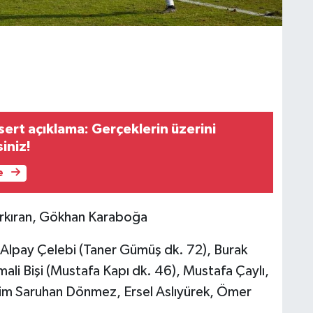
sert açıklama: Gerçeklerin üzerini
iniz!
e
rkıran, Gökhan Karaboğa
lpay Çelebi (Taner Gümüş dk. 72), Burak
li Bişi (Mustafa Kapı dk. 46), Mustafa Çaylı,
aim Saruhan Dönmez, Ersel Aslıyürek, Ömer