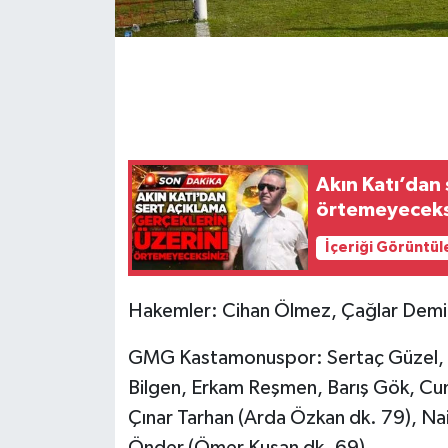
Gökçebey
GÜNDEM
İş ilanı
Akın Katı’dan 
Kilimli
örtemeyeceks
İçeriği Görüntül
Kültür - Sanat
MAGAZİN
Hakemler: Cihan Ölmez, Çağlar Demi
Politika
GMG Kastamonuspor: Sertaç Güzel, A
Bilgen, Erkam Reşmen, Barış Gök, Cuma
Resmi İlan
Çınar Tarhan (Arda Özkan dk. 79), N
Önder (Ömer Kuşan dk. 69)