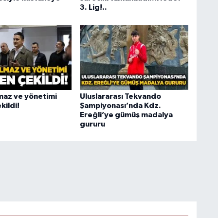
3. Lig!..
maz ve yönetimi
Uluslararası Tekvando
kildi!
Şampiyonası’nda Kdz.
Ereğli’ye gümüş madalya
gururu