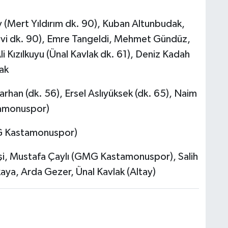
y (Mert Yıldırım dk. 90), Kuban Altunbudak,
avi dk. 90), Emre Tangeldi, Mehmet Gündüz,
i Kızılkuyu (Ünal Kavlak dk. 61), Deniz Kadah
ak
Tarhan (dk. 56), Ersel Aslıyüksek (dk. 65), Naim
amonuspor)
GMG Kastamonuspor)
işi, Mustafa Çaylı (GMG Kastamonuspor), Salih
ya, Arda Gezer, Ünal Kavlak (Altay)