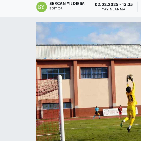
SERCAN YILDIRIM
02.02.2025 - 13:35
EDITÖR
YAYINLANMA
Devrek
Bolu
ÇEVRE
BİLİM VE TEKNOLOJİ
DUNYA
Düzce
Eğitim
Ekonomi
Genel