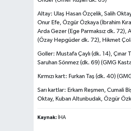
Röportaj
Altay: Ulaş Hasan Özçelik, Salih Okta
Sağlık
Onur Efe, Özgür Özkaya (İbrahim Kır
Arda Gezer (Ege Parmaksız dk. 72), Al
SİYASET
(Özay Hepgüder dk. 72), Hikmet Çol
Spor
Goller: Mustafa Çaylı (dk. 14), Çınar 
Ulusal
Saruhan Sönmez (dk. 69) (GMG Kast
Kırmızı kart: Furkan Taş (dk. 40) (
Yaşam
Sarı kartlar: Erkam Reşmen, Cumali B
Oktay, Kuban Altunbudak, Özgür Özka
Kaynak:
İHA