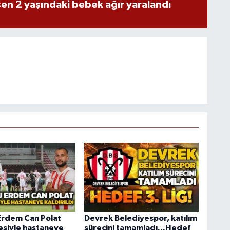
n 2 yaşındaki bebek ağır yaralandı
Erdem Can Polat
Devrek Belediyespor, katılım
hesiyle hastaneye
sürecini tamamladı...Hedef