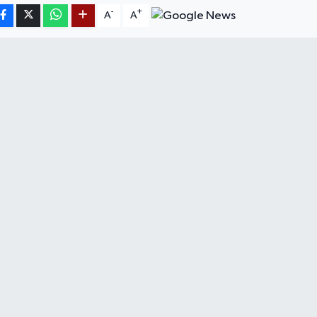
-
+
A
A