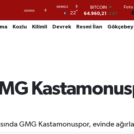
BITCOIN
Foto 
64.960,21
0.87
°
22
DOLAR
47,7436
0.18
uma
Kozlu
Kilimli
Devrek
Resmi İlan
Gökçebey
EURO
55,2510
0.32
STERLİN
64,4811
0.38
GRAM ALTIN
6660.55
0.03
BİST100
13.779
-14
 GMG Kastamonusp
asında GMG Kastamonuspor, evinde ağırlad