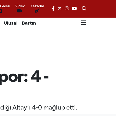
Galeri
Video
Yazarlar
Ulusal
Bartın
or: 4 -
ığı Altay’ı 4-0 mağlup etti.