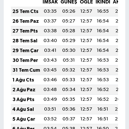
Röportaj
İMSAK
GÜNEŞ
ÖĞLE
İKINDI
AKŞA
25 Tem Cts
03:35
05:26
12:57
16:55
20:19
Sağlık
26 Tem Paz
03:37
05:27
12:57
16:54
20:18
27 Tem Pts
03:38
05:28
12:57
16:54
20:17
SİYASET
28 Tem Sal
03:40
05:29
12:57
16:54
20:16
Spor
29 Tem Çar
03:41
05:30
12:57
16:54
20:15
30 Tem Per
03:43
05:31
12:57
16:53
20:14
Ulusal
31 Tem Cum
03:45
05:32
12:57
16:53
20:13
Yaşam
1 Ağu Cts
03:46
05:33
12:57
16:53
20:12
2 Ağu Paz
03:48
05:34
12:57
16:52
20:11
3 Ağu Pts
03:49
05:35
12:57
16:52
20:09
4 Ağu Sal
03:51
05:36
12:57
16:51
20:08
5 Ağu Çar
03:52
05:37
12:57
16:51
20:07
6 Ağu Per
03:54
05:38
12:57
16:50
20:06