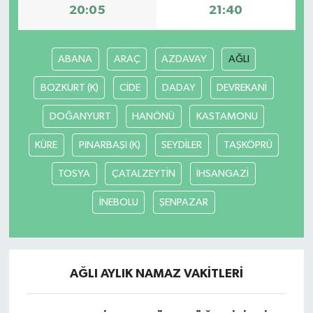
20:05
21:40
Gökçebey
ABANA
ARAÇ
AZDAVAY
AĞLI
GÜNDEM
BOZKURT (K)
CİDE
DADAY
DEVREKANİ
İş ilanı
DOĞANYURT
HANÖNÜ
KASTAMONU
Kilimli
KÜRE
PINARBAŞI (K)
SEYDİLER
TAŞKÖPRÜ
TOSYA
ÇATALZEYTİN
İHSANGAZİ
Kültür - Sanat
İNEBOLU
ŞENPAZAR
MAGAZİN
Politika
AĞLI AYLIK NAMAZ VAKITLERI
Resmi İlan