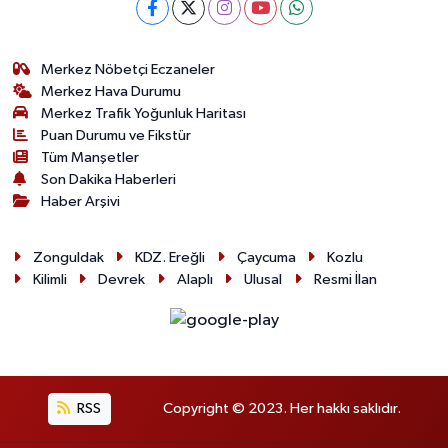
Merkez Nöbetçi Eczaneler
Merkez Hava Durumu
Merkez Trafik Yoğunluk Haritası
Puan Durumu ve Fikstür
Tüm Manşetler
Son Dakika Haberleri
Haber Arşivi
Zonguldak
KDZ. Ereğli
Çaycuma
Kozlu
Kilimli
Devrek
Alaplı
Ulusal
Resmi İlan
RSS
Copyright © 2023. Her hakkı saklıdır.