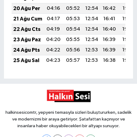
20 Ağu Per
04:16
05:52
12:54
16:42
19:47
21 Ağu Cum
04:17
05:53
12:54
16:41
19:45
22 Ağu Cts
04:19
05:54
12:54
16:40
19:44
23 Ağu Paz
04:20
05:55
12:54
16:39
19:42
24 Ağu Pts
04:22
05:56
12:53
16:39
19:40
25 Ağu Sal
04:23
05:57
12:53
16:38
19:39
halkinsesicomtr, yepyeni temasıyla sizleri buluştururken, sadelik
ve modernizmi bir araya getiriyor. Şatafattan kaçınıyor ve
insanlara haber okuyabilecekleri bir altyapı sunuyor.