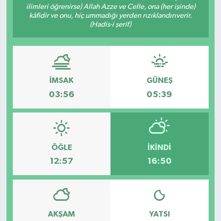
ilimleri öğrenirse) Allah Azze ve Celle, ona (her işinde)
kâfidir ve onu, hiç ummadığı yerden rızıklandırıverir.
Devrek
(Hadis-i şerif)
Bolu
ÇEVRE
İMSAK
GÜNEŞ
BİLİM VE TEKNOLOJİ
03:56
05:39
DUNYA
Düzce
ÖĞLE
İKINDI
12:57
16:50
Eğitim
Ekonomi
AKŞAM
YATSI
Genel