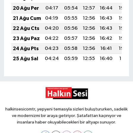
20 Ağu Per
04:17
05:54
12:57
16:44
19:49
21 Ağu Cum
04:19
05:55
12:56
16:43
19:48
22 Ağu Cts
04:20
05:56
12:56
16:43
19:46
23 Ağu Paz
04:22
05:57
12:56
16:42
19:45
24 Ağu Pts
04:23
05:58
12:56
16:41
19:43
25 Ağu Sal
04:24
05:59
12:55
16:40
19:41
halkinsesicomtr, yepyeni temasıyla sizleri buluştururken, sadelik
ve modernizmi bir araya getiriyor. Şatafattan kaçınıyor ve
insanlara haber okuyabilecekleri bir altyapı sunuyor.