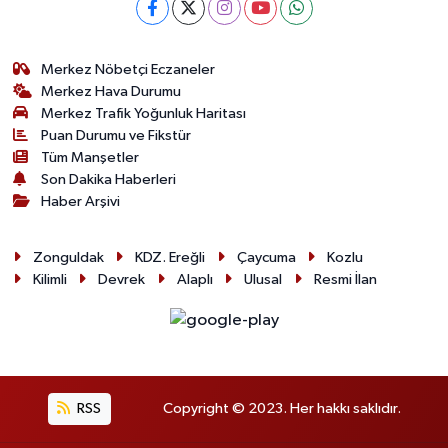
Merkez Nöbetçi Eczaneler
Merkez Hava Durumu
Merkez Trafik Yoğunluk Haritası
Puan Durumu ve Fikstür
Tüm Manşetler
Son Dakika Haberleri
Haber Arşivi
Zonguldak
KDZ. Ereğli
Çaycuma
Kozlu
Kilimli
Devrek
Alaplı
Ulusal
Resmi İlan
RSS
Copyright © 2023. Her hakkı saklıdır.