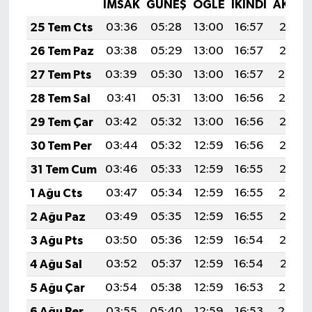
Röportaj
İMSAK
GÜNEŞ
ÖĞLE
İKINDI
AKŞA
25 Tem Cts
03:36
05:28
13:00
16:57
20:21
Sağlık
26 Tem Paz
03:38
05:29
13:00
16:57
20:21
27 Tem Pts
03:39
05:30
13:00
16:57
20:20
SİYASET
28 Tem Sal
03:41
05:31
13:00
16:56
20:19
Spor
29 Tem Çar
03:42
05:32
13:00
16:56
20:18
30 Tem Per
03:44
05:32
12:59
16:56
20:17
Ulusal
31 Tem Cum
03:46
05:33
12:59
16:55
20:15
Yaşam
1 Ağu Cts
03:47
05:34
12:59
16:55
20:14
2 Ağu Paz
03:49
05:35
12:59
16:55
20:13
3 Ağu Pts
03:50
05:36
12:59
16:54
20:12
4 Ağu Sal
03:52
05:37
12:59
16:54
20:11
5 Ağu Çar
03:54
05:38
12:59
16:53
20:10
6 Ağu Per
03:55
05:40
12:59
16:53
20:08