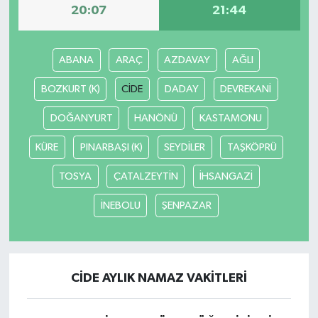
20:07
21:44
Gökçebey
ABANA
ARAÇ
AZDAVAY
AĞLI
GÜNDEM
BOZKURT (K)
CİDE
DADAY
DEVREKANİ
İş ilanı
DOĞANYURT
HANÖNÜ
KASTAMONU
Kilimli
KÜRE
PINARBAŞI (K)
SEYDİLER
TAŞKÖPRÜ
TOSYA
ÇATALZEYTİN
İHSANGAZİ
Kültür - Sanat
İNEBOLU
ŞENPAZAR
MAGAZİN
Politika
CİDE AYLIK NAMAZ VAKITLERI
Resmi İlan