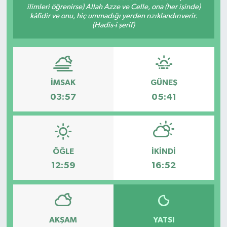
ilimleri öğrenirse) Allah Azze ve Celle, ona (her işinde)
kâfidir ve onu, hiç ummadığı yerden rızıklandırıverir.
Devrek
(Hadis-i şerif)
Bolu
ÇEVRE
İMSAK
GÜNEŞ
BİLİM VE TEKNOLOJİ
03:57
05:41
DUNYA
Düzce
ÖĞLE
İKINDI
12:59
16:52
Eğitim
Ekonomi
AKŞAM
YATSI
Genel