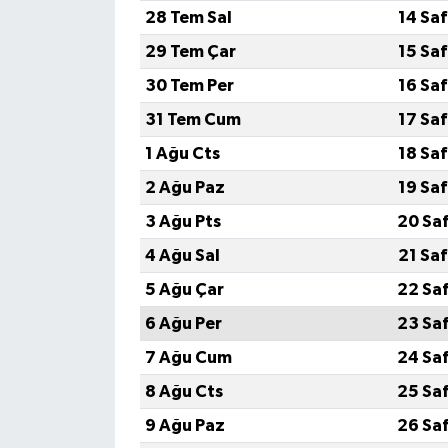
28 Tem Sal
14 Sa
Gökçebey
29 Tem Çar
15 Sa
30 Tem Per
16 Sa
GÜNDEM
31 Tem Cum
17 Sa
İş ilanı
1 Ağu Cts
18 Sa
2 Ağu Paz
19 Sa
Kilimli
3 Ağu Pts
20 Sa
Kültür - Sanat
4 Ağu Sal
21 Sa
5 Ağu Çar
22 Sa
MAGAZİN
6 Ağu Per
23 Sa
Politika
7 Ağu Cum
24 Sa
8 Ağu Cts
25 Sa
Resmi İlan
9 Ağu Paz
26 Sa