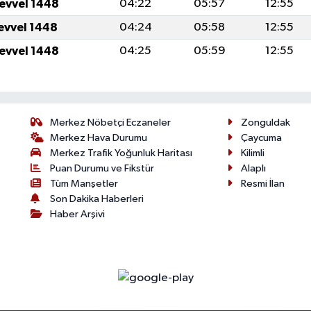
levvel 1448
04:22
05:57
12:55
levvel 1448
04:24
05:58
12:55
levvel 1448
04:25
05:59
12:55
Merkez Nöbetçi Eczaneler
Zonguldak
Merkez Hava Durumu
Çaycuma
Merkez Trafik Yoğunluk Haritası
Kilimli
Puan Durumu ve Fikstür
Alaplı
Tüm Manşetler
Resmi İlan
Son Dakika Haberleri
Haber Arşivi