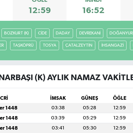
12:59
16:52
BOZKURT (K)
CİDE
DADAY
DEVREKANİ
DOĞANYUR
ER
TAŞKÖPRÜ
TOSYA
ÇATALZEYTİN
İHSANGAZİ
NARBAŞI (K) AYLIK NAMAZ VAKITL
İCRİ
İMSAK
GÜNEŞ
ÖĞLE
fer 1448
03:38
05:28
12:59
fer 1448
03:39
05:29
12:59
fer 1448
03:41
05:30
12:59