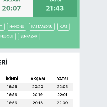
20:07
21:43
T
HANÖNÜ
KASTAMONU
KÜRE
İNEBOLU
ŞENPAZAR
ERI
İKINDI
AKŞAM
YATSI
16:56
20:20
22:03
16:56
20:19
22:01
16:56
20:18
22:00