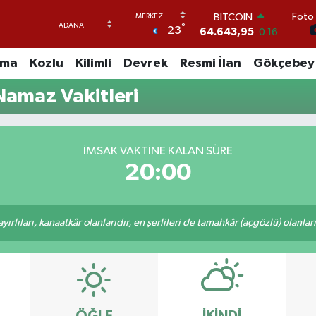
64.643,95
0.16
Foto 
DOLAR
°
23
47,6006
0.06
EURO
uma
Kozlu
Kilimli
Devrek
Resmi İlan
Gökçebey
55,0250
0.02
STERLİN
Namaz Vakitleri
64,2398
0.2
GRAM ALTIN
6500.87
0.12
BİST100
İMSAK VAKTINE KALAN SÜRE
13.799
70
20:00
rlıları, kanaatkâr olanlarıdır, en şerlileri de tamahkâr (açgözlü) olanlarıd
ÖĞLE
İKINDI