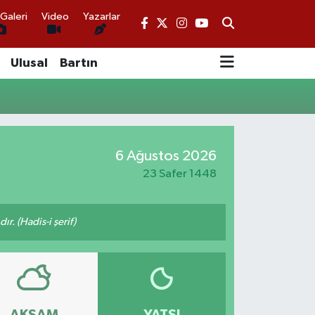
Galeri
Video
Yazarlar
Ulusal
Bartın
6 Ağustos 2026
23 Safer 1448
ır. (Hadis-i şerif)
AKŞAM
YATSI