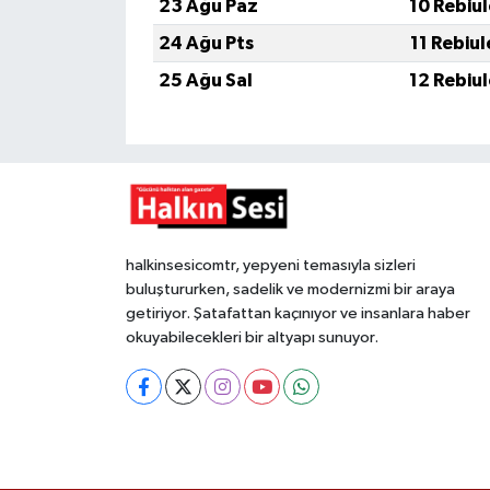
23 Ağu Paz
10 Rebiu
24 Ağu Pts
11 Rebiu
25 Ağu Sal
12 Rebiu
halkinsesicomtr, yepyeni temasıyla sizleri
buluştururken, sadelik ve modernizmi bir araya
getiriyor. Şatafattan kaçınıyor ve insanlara haber
okuyabilecekleri bir altyapı sunuyor.