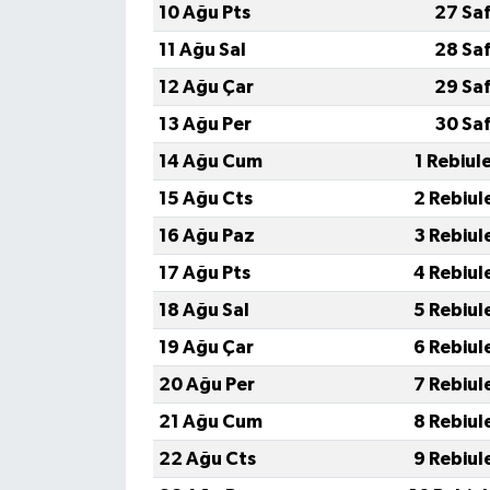
Röportaj
10 Ağu Pts
27 Sa
11 Ağu Sal
28 Sa
Sağlık
12 Ağu Çar
29 Sa
SİYASET
13 Ağu Per
30 Sa
14 Ağu Cum
1 Rebiul
Spor
15 Ağu Cts
2 Rebiul
Ulusal
16 Ağu Paz
3 Rebiul
17 Ağu Pts
4 Rebiul
Yaşam
18 Ağu Sal
5 Rebiul
19 Ağu Çar
6 Rebiul
20 Ağu Per
7 Rebiul
21 Ağu Cum
8 Rebiul
22 Ağu Cts
9 Rebiul