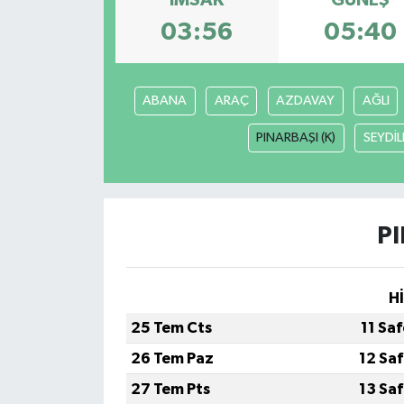
03:56
05:40
Devrek
Bolu
ABANA
ARAÇ
AZDAVAY
AĞLI
ÇEVRE
PINARBAŞI (K)
SEYDİL
BİLİM VE TEKNOLOJİ
DUNYA
PI
Düzce
H
Eğitim
25 Tem Cts
11 Sa
Ekonomi
26 Tem Paz
12 Sa
27 Tem Pts
13 Sa
Genel