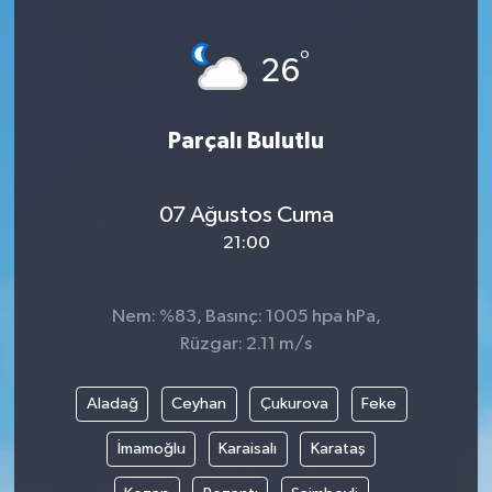
Devrek
°
26
Bolu
Parçalı Bulutlu
ÇEVRE
BİLİM VE TEKNOLOJİ
07 Ağustos Cuma
21:00
DUNYA
Nem: %83, Basınç: 1005 hpa hPa,
Düzce
Rüzgar: 2.11 m/s
Eğitim
Aladağ
Ceyhan
Çukurova
Feke
Ekonomi
İmamoğlu
Karaisalı
Karataş
Genel