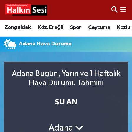
Foto Galeri
Zonguldak
Merkez Nöbetçi Eczaneler
Zonguldak
Kdz. Ereğli
Spor
Çaycuma
Kozlu
Video
Çaycuma
Merkez Hava Durumu
Adana Hava Durumu
Yazarlar
KDZ. Ereğli
Merkez Trafik Yoğunluk Haritası
Kozlu
Süper Lig Puan Durumu ve Fikstür
Adana Bugün, Yarın ve 1 Haftalık
Hava Durumu Tahmini
Alaplı
Tüm Manşetler
Asayiş
Son Dakika Haberleri
ŞU AN
Bartın
Haber Arşivi
Adana
Karabük