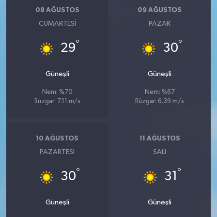
Röportaj
08 AĞUSTOS
09 AĞUSTOS
CUMARTESI
PAZAR
Sağlık
°
°
29
30
SİYASET
Güneşli
Güneşli
Spor
Nem: %70
Nem: %67
Ulusal
Rüzgar: 7.11 m/s
Rüzgar: 6.39 m/s
Yaşam
10 AĞUSTOS
11 AĞUSTOS
PAZARTESI
SALI
°
°
30
31
Güneşli
Güneşli