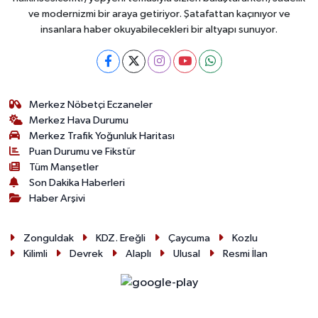
ve modernizmi bir araya getiriyor. Şatafattan kaçınıyor ve
insanlara haber okuyabilecekleri bir altyapı sunuyor.
Merkez Nöbetçi Eczaneler
Merkez Hava Durumu
Merkez Trafik Yoğunluk Haritası
Puan Durumu ve Fikstür
Tüm Manşetler
Son Dakika Haberleri
Haber Arşivi
Zonguldak
KDZ. Ereğli
Çaycuma
Kozlu
Kilimli
Devrek
Alaplı
Ulusal
Resmi İlan