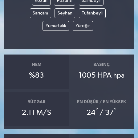
Kozan
Pozantı
Saimbeyli
Sarıçam
Seyhan
Tufanbeyli
Gökçebey
Yumurtalık
Yüreğir
GÜNDEM
İş ilanı
Kilimli
NEM
BASINÇ
%83
1005 HPA
hpa
Kültür - Sanat
MAGAZİN
RÜZGAR
EN DÜŞÜK / EN YÜKSEK
Politika
°
°
2.11 M/S
24
/ 37
Resmi İlan