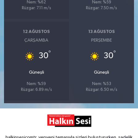
Nem: %62
Nem: %59
Rüzgar: 7.11 m/s
Rüzgar: 7.50 m/s
12 AĞUSTOS
13 AĞUSTOS
ÇARŞAMBA
PERŞEMBE
°
°
30
30
Güneşli
Güneşli
Nem: %59
Nem: %53
Rüzgar: 6.89 m/s
Rüzgar: 6.50 m/s
halkinsesicomtr, yepyeni temasıyla sizleri buluştururken, sadelik