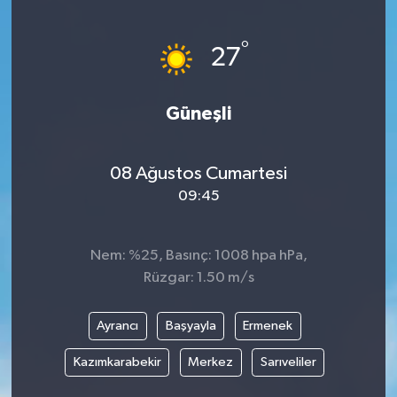
Devrek
°
27
Bolu
Güneşli
ÇEVRE
BİLİM VE TEKNOLOJİ
08 Ağustos Cumartesi
09:45
DUNYA
Nem: %25, Basınç: 1008 hpa hPa,
Düzce
Rüzgar: 1.50 m/s
Eğitim
Ayrancı
Başyayla
Ermenek
Ekonomi
Kazımkarabekir
Merkez
Sarıveliler
Genel