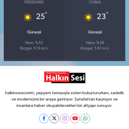
PERŞEMBE
CUMA
°
°
25
23
Güneşli
Güneşli
Nem: %32
Nem: %38
Rüzgar: 9.19 m/s
Rüzgar: 5.61 m/s
halkinsesicomtr, yepyeni temasıyla sizleri buluştururken, sadelik
ve modernizmi bir araya getiriyor. Şatafattan kaçınıyor ve
insanlara haber okuyabilecekleri bir altyapı sunuyor.