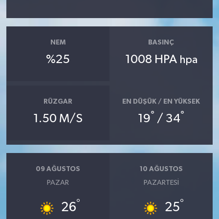
Gökçebey
NEM
BASINÇ
GÜNDEM
%25
1008 HPA
hpa
İş ilanı
Kilimli
RÜZGAR
EN DÜŞÜK / EN YÜKSEK
°
°
1.50 M/S
19
/ 34
Kültür - Sanat
MAGAZİN
09 AĞUSTOS
10 AĞUSTOS
Politika
PAZAR
PAZARTESI
Resmi İlan
°
°
26
25