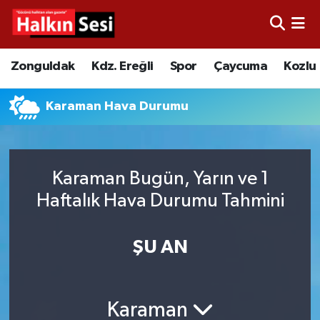
Foto Galeri
Zonguldak
Merkez Nöbetçi Eczaneler
Zonguldak
Kdz. Ereğli
Spor
Çaycuma
Kozlu
Video
Çaycuma
Merkez Hava Durumu
Karaman Hava Durumu
Yazarlar
KDZ. Ereğli
Merkez Trafik Yoğunluk Haritası
Kozlu
Süper Lig Puan Durumu ve Fikstür
Karaman Bugün, Yarın ve 1
Haftalık Hava Durumu Tahmini
Alaplı
Tüm Manşetler
Asayiş
Son Dakika Haberleri
ŞU AN
Bartın
Haber Arşivi
Karaman
Karabük