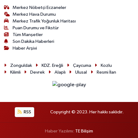
Merkez Nöbetçi Eczaneler
Merkez Hava Durumu
Merkez Trafik Yoğunluk Haritası
Puan Durumu ve Fikstür
Tüm Manşetler
Son Dakika Haberleri
Haber Arşivi
Zonguldak
KDZ. Ereğli
Çaycuma
Kozlu
Kilimli
Devrek
Alaplı
Ulusal
Resmi İlan
RSS
Copyright © 2023. Her hakkı saklıdır.
Haber Yazılımı:
TE Bilişim