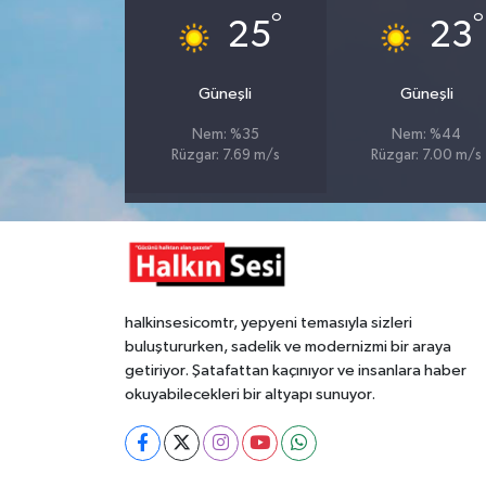
°
°
25
23
Gökçebey
Güneşli
Güneşli
GÜNDEM
Nem: %35
Nem: %44
Rüzgar: 7.69 m/s
Rüzgar: 7.00 m/s
İş ilanı
Kilimli
Kültür - Sanat
halkinsesicomtr, yepyeni temasıyla sizleri
MAGAZİN
buluştururken, sadelik ve modernizmi bir araya
getiriyor. Şatafattan kaçınıyor ve insanlara haber
Politika
okuyabilecekleri bir altyapı sunuyor.
Resmi İlan