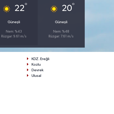
°
°
22
20
Güneşli
Güneşli
Nem: %43
Nem: %48
Rüzgar: 9.61 m/s
Rüzgar: 7.61 m/s
KDZ. Ereğli
Kozlu
Devrek
Ulusal