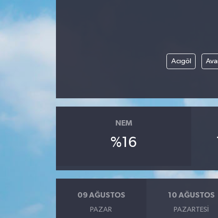
Devrek
Bolu
Acıgöl
Ava
ÇEVRE
BİLİM VE TEKNOLOJİ
DUNYA
NEM
%16
Düzce
Eğitim
Ekonomi
09 AĞUSTOS
10 AĞUSTOS
PAZAR
PAZARTESI
Genel