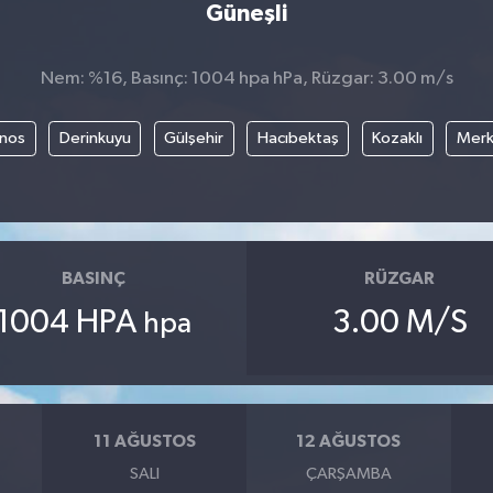
Güneşli
Nem: %16, Basınç: 1004 hpa hPa, Rüzgar: 3.00 m/s
nos
Derinkuyu
Gülşehir
Hacıbektaş
Kozaklı
Mer
BASINÇ
RÜZGAR
1004 HPA
3.00 M/S
hpa
11 AĞUSTOS
12 AĞUSTOS
SALI
ÇARŞAMBA