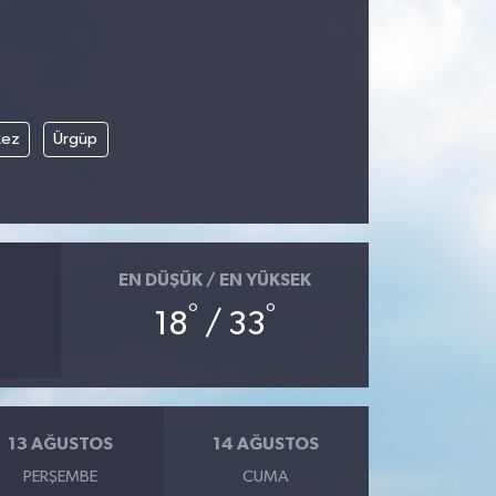
kez
Ürgüp
EN DÜŞÜK / EN YÜKSEK
°
°
18
/ 33
13 AĞUSTOS
14 AĞUSTOS
PERŞEMBE
CUMA