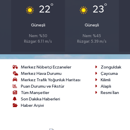
°
°
22
23
Güneşli
Güneşli
Nem: %50
Nem: %45
Rüzgar: 6.11 m/s
Rüzgar: 5.39 m/s
Merkez Nöbetçi Eczaneler
Zonguldak
Merkez Hava Durumu
Çaycuma
Merkez Trafik Yoğunluk Haritası
Kilimli
Puan Durumu ve Fikstür
Alaplı
Tüm Manşetler
Resmi İlan
Son Dakika Haberleri
Haber Arşivi