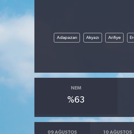
Devrek
Bolu
Adapazarı
Akyazı
Arifiye
Er
ÇEVRE
BİLİM VE TEKNOLOJİ
DUNYA
Düzce
NEM
%63
Eğitim
Ekonomi
09 AĞUSTOS
10 AĞUSTOS
Genel