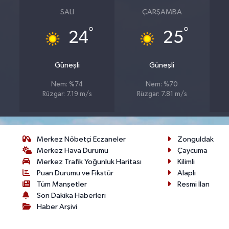
SALI
ÇARŞAMBA
°
°
24
25
Güneşli
Güneşli
Nem: %74
Nem: %70
Rüzgar: 7.19 m/s
Rüzgar: 7.81 m/s
Merkez Nöbetçi Eczaneler
Zonguldak
Merkez Hava Durumu
Çaycuma
Merkez Trafik Yoğunluk Haritası
Kilimli
Puan Durumu ve Fikstür
Alaplı
Tüm Manşetler
Resmi İlan
Son Dakika Haberleri
Haber Arşivi