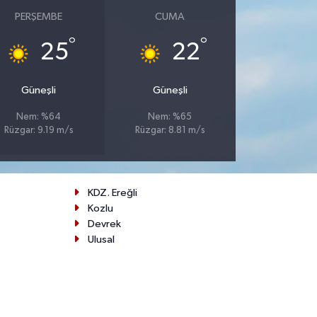
PERŞEMBE
CUMA
°
°
25
22
Güneşli
Güneşli
Nem: %64
Nem: %65
Rüzgar: 9.19 m/s
Rüzgar: 8.81 m/s
KDZ. Ereğli
Kozlu
Devrek
Ulusal