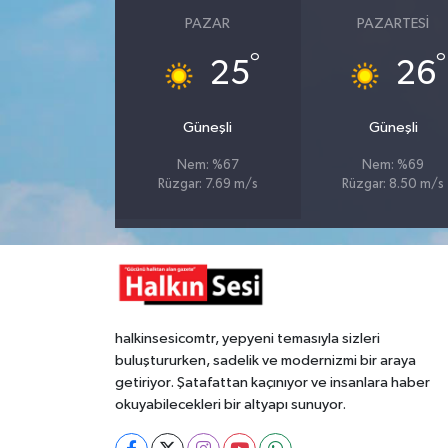
PAZAR
PAZARTESI
Gökçebey
°
°
25
26
GÜNDEM
Güneşli
Güneşli
İş ilanı
Nem: %67
Nem: %69
Rüzgar: 7.69 m/s
Rüzgar: 8.50 m/s
Kilimli
Kültür - Sanat
MAGAZİN
halkinsesicomtr, yepyeni temasıyla sizleri
Politika
buluştururken, sadelik ve modernizmi bir araya
getiriyor. Şatafattan kaçınıyor ve insanlara haber
Resmi İlan
okuyabilecekleri bir altyapı sunuyor.