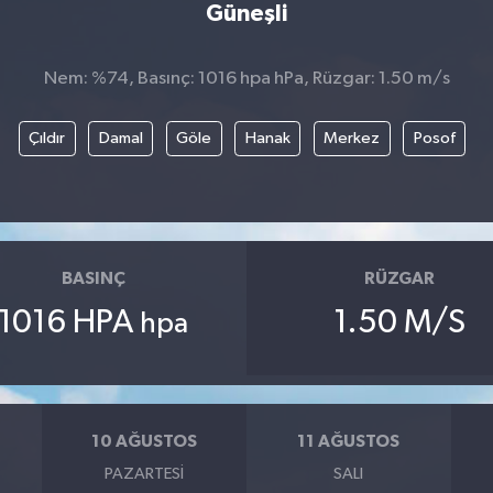
Güneşli
Nem: %74, Basınç: 1016 hpa hPa, Rüzgar: 1.50 m/s
Çıldır
Damal
Göle
Hanak
Merkez
Posof
BASINÇ
RÜZGAR
1016 HPA
1.50 M/S
hpa
10 AĞUSTOS
11 AĞUSTOS
PAZARTESI
SALI