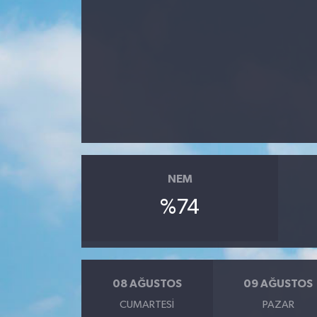
Devrek
Bolu
ÇEVRE
BİLİM VE TEKNOLOJİ
DUNYA
NEM
%74
Düzce
Eğitim
Ekonomi
08 AĞUSTOS
09 AĞUSTOS
CUMARTESI
PAZAR
Genel