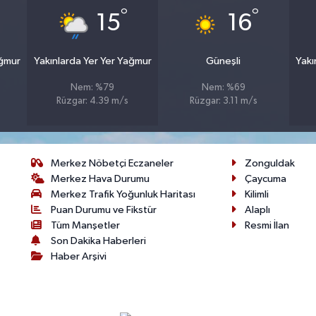
°
°
15
16
ağmur
Yakınlarda Yer Yer Yağmur
Güneşli
Yakı
Nem: %79
Nem: %69
Rüzgar: 4.39 m/s
Rüzgar: 3.11 m/s
Merkez Nöbetçi Eczaneler
Zonguldak
Merkez Hava Durumu
Çaycuma
Merkez Trafik Yoğunluk Haritası
Kilimli
Puan Durumu ve Fikstür
Alaplı
Tüm Manşetler
Resmi İlan
Son Dakika Haberleri
Haber Arşivi