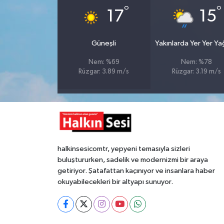
°
°
17
15
Gökçebey
Güneşli
Yakınlarda Yer Yer Y
GÜNDEM
Nem: %69
Nem: %78
Rüzgar: 3.89 m/s
Rüzgar: 3.19 m/s
İş ilanı
Kilimli
Kültür - Sanat
halkinsesicomtr, yepyeni temasıyla sizleri
MAGAZİN
buluştururken, sadelik ve modernizmi bir araya
getiriyor. Şatafattan kaçınıyor ve insanlara haber
Politika
okuyabilecekleri bir altyapı sunuyor.
Resmi İlan