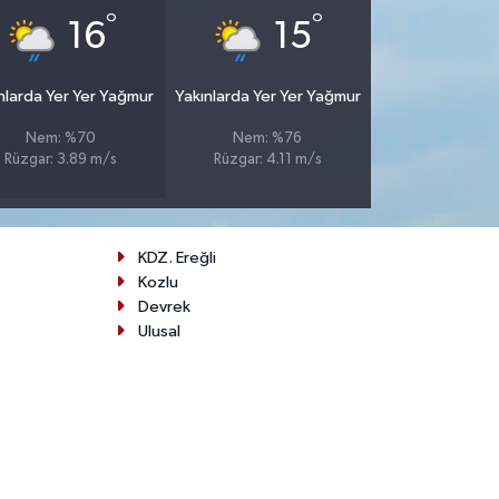
°
°
16
15
nlarda Yer Yer Yağmur
Yakınlarda Yer Yer Yağmur
Nem: %70
Nem: %76
Rüzgar: 3.89 m/s
Rüzgar: 4.11 m/s
KDZ. Ereğli
Kozlu
Devrek
Ulusal