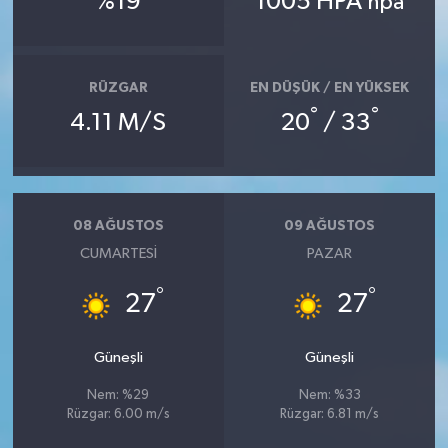
%19
1005 HPA
hpa
Röportaj
Sağlık
RÜZGAR
EN DÜŞÜK / EN YÜKSEK
SİYASET
°
°
4.11 M/S
20
/ 33
Spor
Ulusal
08 AĞUSTOS
09 AĞUSTOS
CUMARTESI
PAZAR
Yaşam
°
°
27
27
Güneşli
Güneşli
Nem: %29
Nem: %33
Rüzgar: 6.00 m/s
Rüzgar: 6.81 m/s