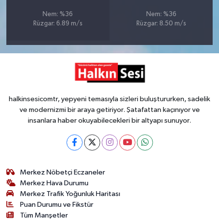
Nem: %36
Nem: %36
Rüzgar: 6.89 m/s
Rüzgar: 8.50 m/s
halkinsesicomtr, yepyeni temasıyla sizleri buluştururken, sadelik
ve modernizmi bir araya getiriyor. Şatafattan kaçınıyor ve
insanlara haber okuyabilecekleri bir altyapı sunuyor.
Merkez Nöbetçi Eczaneler
Merkez Hava Durumu
Merkez Trafik Yoğunluk Haritası
Puan Durumu ve Fikstür
Tüm Manşetler