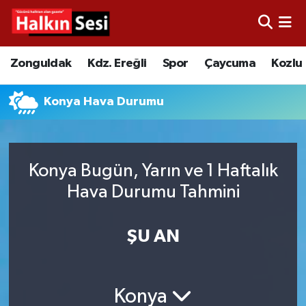
Foto Galeri
Zonguldak
Merkez Nöbetçi Eczaneler
Zonguldak
Kdz. Ereğli
Spor
Çaycuma
Kozlu
Video
Çaycuma
Merkez Hava Durumu
Konya Hava Durumu
Yazarlar
KDZ. Ereğli
Merkez Trafik Yoğunluk Haritası
Kozlu
Süper Lig Puan Durumu ve Fikstür
Konya Bugün, Yarın ve 1 Haftalık
Hava Durumu Tahmini
Alaplı
Tüm Manşetler
Asayiş
Son Dakika Haberleri
ŞU AN
Bartın
Haber Arşivi
Konya
Karabük