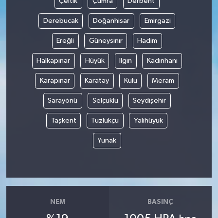
Çeltik
Çumra
Derbent
Derebucak
Doğanhisar
Emirgazi
Gökçebey
Ereğli
Güneysınır
Hadim
GÜNDEM
Halkapınar
Hüyük
Ilgın
Kadınhanı
İş ilanı
Karapınar
Karatay
Kulu
Meram
Kilimli
Sarayönü
Selçuklu
Seydişehir
Taşkent
Tuzlukçu
Yalıhüyük
Kültür - Sanat
Yunak
MAGAZİN
Politika
Resmi İlan
NEM
BASINÇ