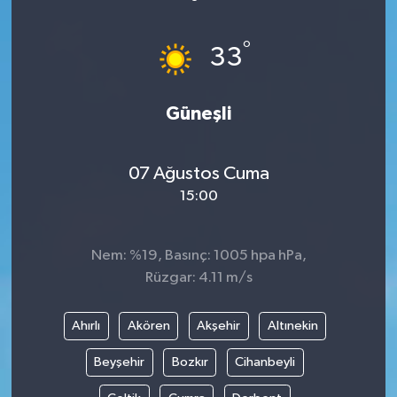
Devrek
°
33
Bolu
Güneşli
ÇEVRE
BİLİM VE TEKNOLOJİ
07 Ağustos Cuma
15:00
DUNYA
Nem: %19, Basınç: 1005 hpa hPa,
Düzce
Rüzgar: 4.11 m/s
Eğitim
Ahırlı
Akören
Akşehir
Altınekin
Ekonomi
Beyşehir
Bozkır
Cihanbeyli
Genel