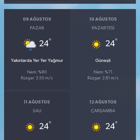
Röportaj
Sağlık
09 AĞUSTOS
10 AĞUSTOS
PAZAR
PAZARTESI
SİYASET
°
°
24
24
Spor
Yakınlarda Yer Yer Yağmur
Güneşli
Ulusal
Nem: %80
Nem: %71
Rüzgar: 3.50 m/s
Rüzgar: 2.81 m/s
Yaşam
11 AĞUSTOS
12 AĞUSTOS
SALI
ÇARŞAMBA
°
°
24
24