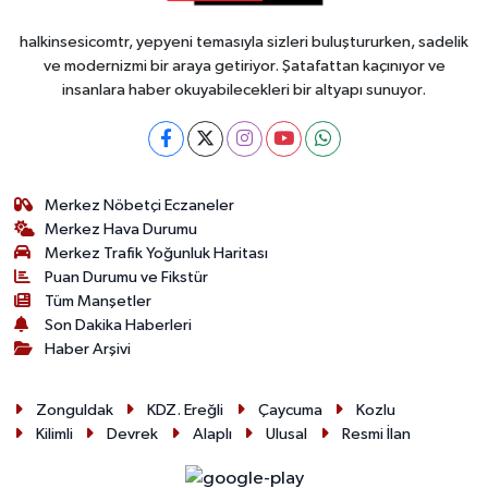
halkinsesicomtr, yepyeni temasıyla sizleri buluştururken, sadelik
ve modernizmi bir araya getiriyor. Şatafattan kaçınıyor ve
insanlara haber okuyabilecekleri bir altyapı sunuyor.
Merkez Nöbetçi Eczaneler
Merkez Hava Durumu
Merkez Trafik Yoğunluk Haritası
Puan Durumu ve Fikstür
Tüm Manşetler
Son Dakika Haberleri
Haber Arşivi
Zonguldak
KDZ. Ereğli
Çaycuma
Kozlu
Kilimli
Devrek
Alaplı
Ulusal
Resmi İlan