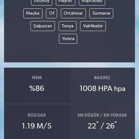
Düzköy
Hayrat
Köprübaşı
Maçka
Of
Ortahisar
Sürmene
Gökçebey
Şalpazarı
Tonya
Vakfıkebir
GÜNDEM
Yomra
İş ilanı
Kilimli
Kültür - Sanat
NEM
BASINÇ
%86
1008 HPA
hpa
MAGAZİN
Politika
RÜZGAR
EN DÜŞÜK / EN YÜKSEK
°
°
1.19 M/S
22
/ 26
Resmi İlan