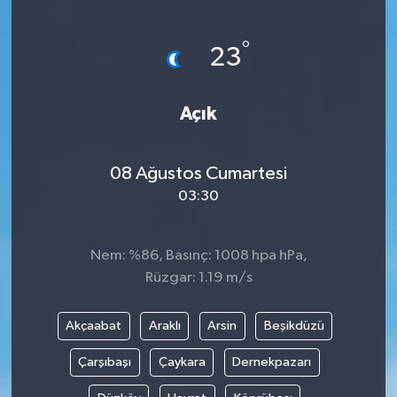
Devrek
°
23
Bolu
Açık
ÇEVRE
BİLİM VE TEKNOLOJİ
08 Ağustos Cumartesi
03:30
DUNYA
Nem: %86, Basınç: 1008 hpa hPa,
Düzce
Rüzgar: 1.19 m/s
Eğitim
Akçaabat
Araklı
Arsin
Beşikdüzü
Ekonomi
Çarşıbaşı
Çaykara
Dernekpazarı
Genel