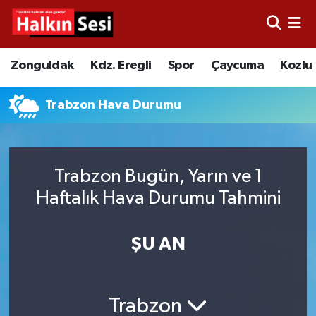
Foto Galeri
Zonguldak
Merkez Nöbetçi Eczaneler
Zonguldak
Kdz. Ereğli
Spor
Çaycuma
Kozlu
Video
Çaycuma
Merkez Hava Durumu
Trabzon Hava Durumu
Yazarlar
KDZ. Ereğli
Merkez Trafik Yoğunluk Haritası
Kozlu
Süper Lig Puan Durumu ve Fikstür
Trabzon Bugün, Yarın ve 1
Haftalık Hava Durumu Tahmini
Alaplı
Tüm Manşetler
Asayiş
Son Dakika Haberleri
ŞU AN
Bartın
Haber Arşivi
Trabzon
Karabük