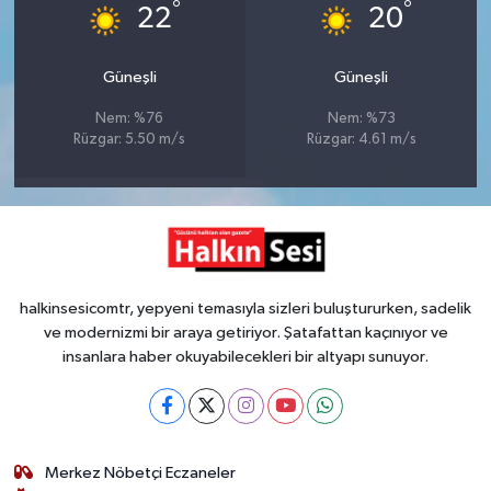
°
°
22
20
Güneşli
Güneşli
Nem: %76
Nem: %73
Rüzgar: 5.50 m/s
Rüzgar: 4.61 m/s
halkinsesicomtr, yepyeni temasıyla sizleri buluştururken, sadelik
ve modernizmi bir araya getiriyor. Şatafattan kaçınıyor ve
insanlara haber okuyabilecekleri bir altyapı sunuyor.
Merkez Nöbetçi Eczaneler