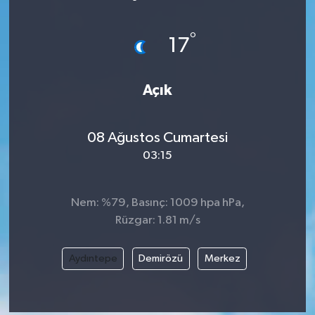
Devrek
°
17
Bolu
Açık
ÇEVRE
BİLİM VE TEKNOLOJİ
08 Ağustos Cumartesi
03:15
DUNYA
Nem: %79, Basınç: 1009 hpa hPa,
Düzce
Rüzgar: 1.81 m/s
Eğitim
Aydıntepe
Demirözü
Merkez
Ekonomi
Genel