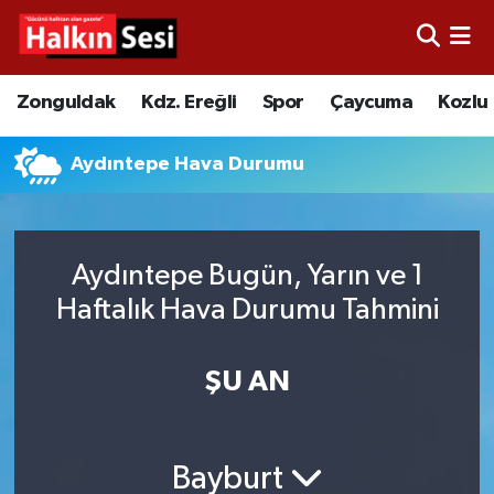
Foto Galeri
Zonguldak
Merkez Nöbetçi Eczaneler
Zonguldak
Kdz. Ereğli
Spor
Çaycuma
Kozlu
Video
Çaycuma
Merkez Hava Durumu
Aydıntepe Hava Durumu
Yazarlar
KDZ. Ereğli
Merkez Trafik Yoğunluk Haritası
Kozlu
Süper Lig Puan Durumu ve Fikstür
Aydıntepe Bugün, Yarın ve 1
Haftalık Hava Durumu Tahmini
Alaplı
Tüm Manşetler
Asayiş
Son Dakika Haberleri
ŞU AN
Bartın
Haber Arşivi
Bayburt
Karabük