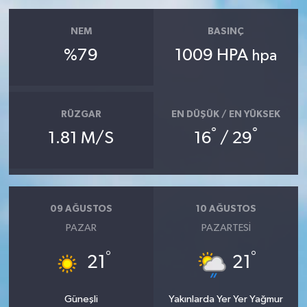
Gökçebey
NEM
BASINÇ
%79
1009 HPA
hpa
GÜNDEM
İş ilanı
RÜZGAR
EN DÜŞÜK / EN YÜKSEK
°
°
1.81 M/S
16
/ 29
Kilimli
Kültür - Sanat
MAGAZİN
09 AĞUSTOS
10 AĞUSTOS
PAZAR
PAZARTESI
Politika
°
°
21
21
Resmi İlan
Güneşli
Yakınlarda Yer Yer Yağmur