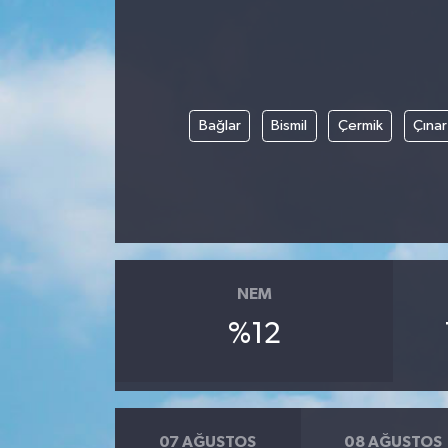
Devrek
Bolu
Bağlar
Bismil
Çermik
Çınar
ÇEVRE
BİLİM VE TEKNOLOJİ
DUNYA
Düzce
NEM
%12
Eğitim
Ekonomi
07 AĞUSTOS
08 AĞUSTOS
Genel