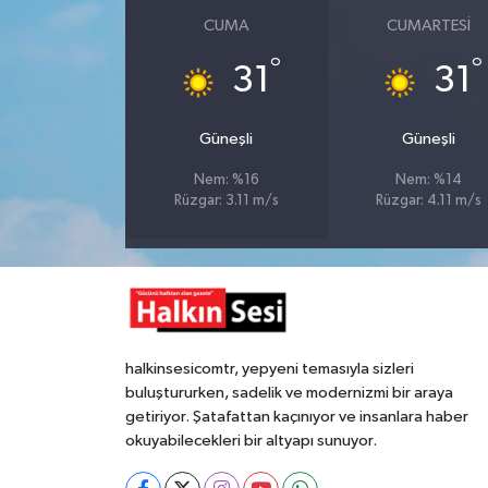
CUMA
CUMARTESI
Gökçebey
°
°
31
31
GÜNDEM
Güneşli
Güneşli
İş ilanı
Nem: %16
Nem: %14
Rüzgar: 3.11 m/s
Rüzgar: 4.11 m/s
Kilimli
Kültür - Sanat
MAGAZİN
halkinsesicomtr, yepyeni temasıyla sizleri
Politika
buluştururken, sadelik ve modernizmi bir araya
getiriyor. Şatafattan kaçınıyor ve insanlara haber
Resmi İlan
okuyabilecekleri bir altyapı sunuyor.