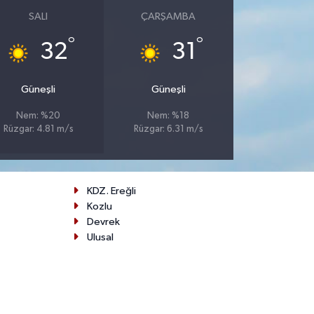
SALI
ÇARŞAMBA
°
°
32
31
Güneşli
Güneşli
Nem: %20
Nem: %18
Rüzgar: 4.81 m/s
Rüzgar: 6.31 m/s
KDZ. Ereğli
Kozlu
Devrek
Ulusal