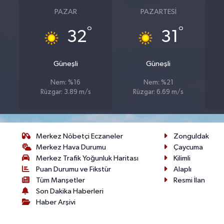
PAZAR
PAZARTESI
°
°
32
31
Güneşli
Güneşli
Nem: %16
Nem: %21
Rüzgar: 3.89 m/s
Rüzgar: 6.69 m/s
Merkez Nöbetçi Eczaneler
Zonguldak
Merkez Hava Durumu
Çaycuma
Merkez Trafik Yoğunluk Haritası
Kilimli
Puan Durumu ve Fikstür
Alaplı
Tüm Manşetler
Resmi İlan
Son Dakika Haberleri
Haber Arşivi