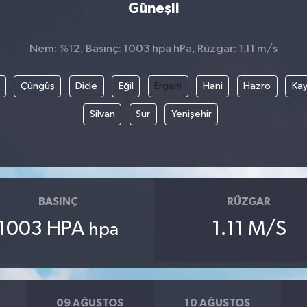
Güneşli
Nem: %12, Basınç: 1003 hpa hPa, Rüzgar: 1.11 m/s
Çüngüş
Dicle
Eğil
Ergani
Hani
Hazro
Kay
Silvan
Sur
Yenişehir
BASINÇ
RÜZGAR
1003 HPA
1.11 M/S
hpa
09 AĞUSTOS
10 AĞUSTOS