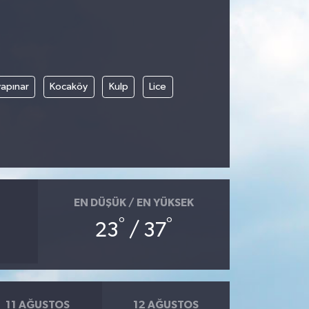
apınar
Kocaköy
Kulp
Lice
EN DÜŞÜK / EN YÜKSEK
°
°
23
/ 37
11 AĞUSTOS
12 AĞUSTOS