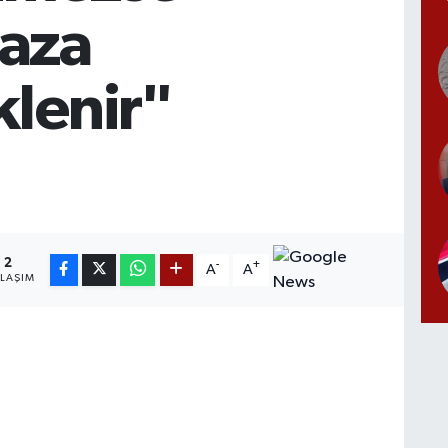
aza
klenir"
2
-
+
A
A
YLAŞIM