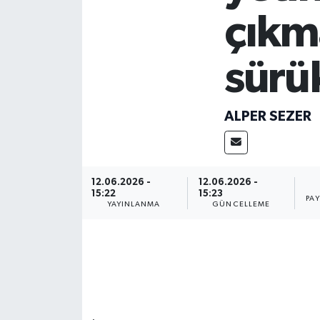
çıkm
Devrek
Bolu
sürü
ÇEVRE
ALPER SEZER
BİLİM VE TEKNOLOJİ
DUNYA
12.06.2026 -
12.06.2026 -
15:22
15:23
PA
YAYINLANMA
GÜNCELLEME
Düzce
Eğitim
Ekonomi
Genel