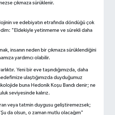
nmezse çıkmaza sürüklenir.
kolojinin ve edebiyatın etrafında döndüğü çok
edim: "Eldekiyle yetinmeme ve sürekli daha
mak, insanın neden bir çıkmaza sürüklendiğini
mamıza yardımcı olabilir.
rlıktır. Yeni bir eve taşındığımızda, daha
 hedefimize ulaştığımızda duyduğumuz
Psikolojide buna Hedonik Koşu Bandı denir; ne
luk seviyesinde kalırız.
ükran veya tatmin duygusu geliştiremezsek;
ız. "Şu da olsun, o zaman mutlu olacağım"