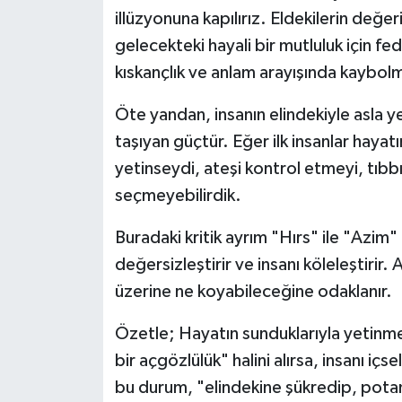
Röportaj
illüzyonuna kapılırız. Eldekilerin değer
gelecekteki hayali bir mutluluk için fe
Sağlık
kıskançlık ve anlam arayışında kaybolm
SİYASET
Öte yandan, insanın elindekiyle asla 
taşıyan güçtür. Eğer ilk insanlar hay
Spor
yetinseydi, ateşi kontrol etmeyi, tıbb
Ulusal
seçmeyebilirdik.
Yaşam
Buradaki kritik ayrım "Hırs" ile "Azim" 
değersizleştirir ve insanı köleleştirir. 
üzerine ne koyabileceğine odaklanır.
Özetle; Hayatın sunduklarıyla yetinm
bir açgözlülük" halini alırsa, insanı iç
bu durum, "elindekine şükredip, pota