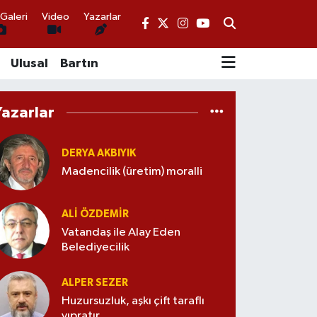
Galeri
Video
Yazarlar
Ulusal
Bartın
Yazarlar
DERYA AKBIYIK
Madencilik (üretim) moralli
ALI ÖZDEMIR
Vatandaş ile Alay Eden
Belediyecilik
ALPER SEZER
Huzursuzluk, aşkı çift taraflı
yıpratır