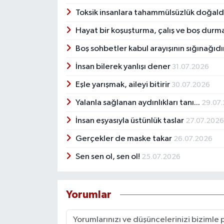
Toksik insanlara tahammülsüzlük doğald
Hayat bir koşuşturma, çalış ve boş durm
Boş sohbetler kabul arayışının sığınağıd
İnsan bilerek yanlışı dener
31.07.2026
Eşle yarışmak, aileyi bitirir
30.07.2026
Yalanla sağlanan aydınlıkları tanı...
29.07
İnsan eşyasıyla üstünlük taslar
27.07.202
Gerçekler de maske takar
26.07.2026
Sen sen ol, sen ol!
25.07.2026
Yorumlar