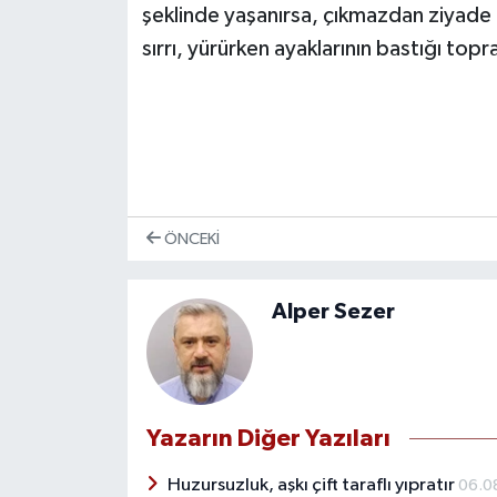
şeklinde yaşanırsa, çıkmazdan ziyade
sırrı, yürürken ayaklarının bastığı top
ÖNCEKI
Alper Sezer
Yazarın Diğer Yazıları
Huzursuzluk, aşkı çift taraflı yıpratır
06.0