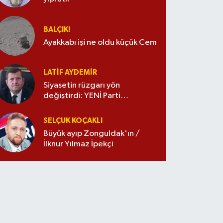
BALÇIK!
Ayakkabı işi ne oldu küçük Cem
LATIF AYDEMIR
Siyasetin rüzgarı yön
değiştirdi: YENİ Parti
merkezde
SELÇUK KOÇAKLI
Büyük ayıp Zonguldak'ın /
İlknur Yılmaz İpekçi