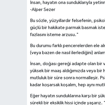
İnsan, hayatın ona sunduklarıyla yeti
-Alper Sezer
Gökçebey
Bu sözle, yüzyıllardır felsefenin, psi
GÜNDEM
güçlü bir hakikate parmak basmak ist
fazlasını isteme arzusu."
İş ilanı
Bu durumu farklı pencerelerden ele al
Kilimli
(veya bazen de nasıl ilerlediğini) anla
Kültür - Sanat
İnsan, doğası gereği adapte olan bir va
yüksek bir maaş aldığımızda veya bir
MAGAZİN
mutluluk bir süre sonra normalleşir. 
Politika
kadar koşarsak koşalım, hep aynı mutlu
Resmi İlan
Eğer hayatın sunduklarına karşı bir ş
sürekli bir eksiklik hissi içinde yaşar