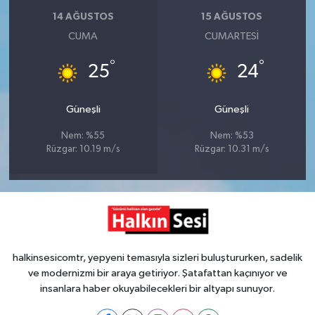
14 AĞUSTOS
15 AĞUSTOS
CUMA
CUMARTESI
°
°
25
24
Güneşli
Güneşli
Nem: %55
Nem: %53
Rüzgar: 10.19 m/s
Rüzgar: 10.31 m/s
halkinsesicomtr, yepyeni temasıyla sizleri buluştururken, sadelik
ve modernizmi bir araya getiriyor. Şatafattan kaçınıyor ve
insanlara haber okuyabilecekleri bir altyapı sunuyor.