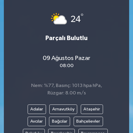
Devrek
°
24
Bolu
Parçalı Bulutlu
ÇEVRE
BİLİM VE TEKNOLOJİ
09 Ağustos Pazar
08:00
DUNYA
Nem: %77, Basınç: 1013 hpa hPa,
Düzce
Rüzgar: 8.00 m/s
Eğitim
Adalar
Arnavutköy
Ataşehir
Ekonomi
Avcılar
Bağcılar
Bahçelievler
Genel