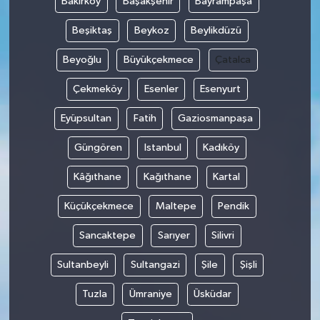
Bakırköy
Başakşehir
Bayrampaşa
Beşiktaş
Beykoz
Beylikdüzü
Gökçebey
Beyoğlu
Büyükçekmece
Çatalca
GÜNDEM
Çekmeköy
Esenler
Esenyurt
İş ilanı
Eyüpsultan
Fatih
Gaziosmanpaşa
Kilimli
Güngören
Istanbul
Kadıköy
Kâğıthane
Kağıthane
Kartal
Kültür - Sanat
Küçükçekmece
Maltepe
Pendik
MAGAZİN
Sancaktepe
Sarıyer
Silivri
Politika
Sultanbeyli
Sultangazi
Şile
Şişli
Resmi İlan
Tuzla
Ümraniye
Üsküdar