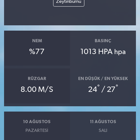
Zeytinburnu
Röportaj
Sağlık
SİYASET
NEM
BASINÇ
Spor
%77
1013 HPA
hpa
Ulusal
RÜZGAR
EN DÜŞÜK / EN YÜKSEK
Yaşam
°
°
8.00 M/S
24
/ 27
10 AĞUSTOS
11 AĞUSTOS
PAZARTESI
SALI