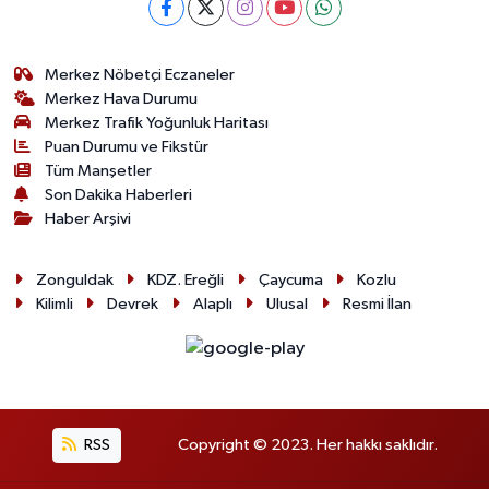
Merkez Nöbetçi Eczaneler
Merkez Hava Durumu
Merkez Trafik Yoğunluk Haritası
Puan Durumu ve Fikstür
Tüm Manşetler
Son Dakika Haberleri
Haber Arşivi
Zonguldak
KDZ. Ereğli
Çaycuma
Kozlu
Kilimli
Devrek
Alaplı
Ulusal
Resmi İlan
RSS
Copyright © 2023. Her hakkı saklıdır.