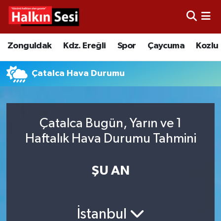
Foto Galeri
Zonguldak
Merkez Nöbetçi Eczaneler
Zonguldak
Kdz. Ereğli
Spor
Çaycuma
Kozlu
Video
Çaycuma
Merkez Hava Durumu
Çatalca Hava Durumu
Yazarlar
KDZ. Ereğli
Merkez Trafik Yoğunluk Haritası
Kozlu
Süper Lig Puan Durumu ve Fikstür
Çatalca Bugün, Yarın ve 1
Haftalık Hava Durumu Tahmini
Alaplı
Tüm Manşetler
Asayiş
Son Dakika Haberleri
ŞU AN
Bartın
Haber Arşivi
İstanbul
Karabük