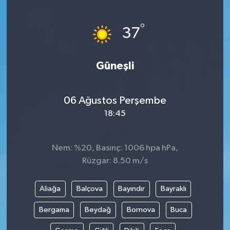
Devrek
°
37
Bolu
Güneşli
ÇEVRE
BİLİM VE TEKNOLOJİ
06 Ağustos Perşembe
18:45
DUNYA
Nem: %20, Basınç: 1006 hpa hPa,
Düzce
Rüzgar: 8.50 m/s
Eğitim
Aliağa
Balçova
Bayındır
Bayraklı
Ekonomi
Bergama
Beydağ
Bornova
Buca
Genel