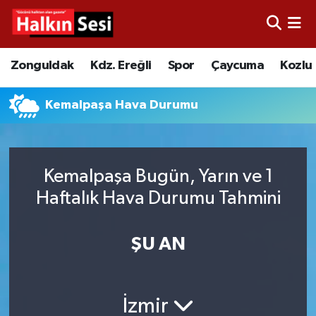
Foto Galeri
Zonguldak
Merkez Nöbetçi Eczaneler
Zonguldak
Kdz. Ereğli
Spor
Çaycuma
Kozlu
Video
Çaycuma
Merkez Hava Durumu
Kemalpaşa Hava Durumu
Yazarlar
KDZ. Ereğli
Merkez Trafik Yoğunluk Haritası
Kozlu
Süper Lig Puan Durumu ve Fikstür
Kemalpaşa Bugün, Yarın ve 1
Haftalık Hava Durumu Tahmini
Alaplı
Tüm Manşetler
Asayiş
Son Dakika Haberleri
ŞU AN
Bartın
Haber Arşivi
İzmir
Karabük