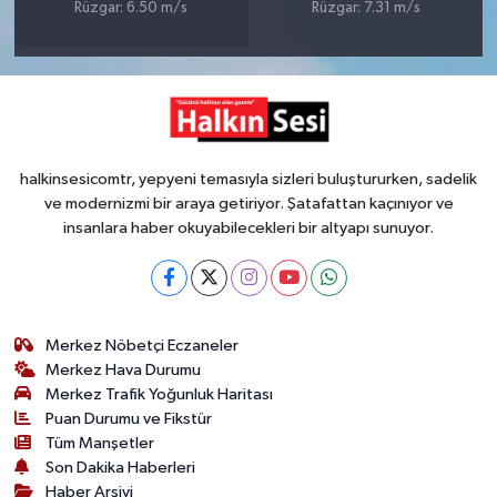
Rüzgar: 6.50 m/s
Rüzgar: 7.31 m/s
halkinsesicomtr, yepyeni temasıyla sizleri buluştururken, sadelik
ve modernizmi bir araya getiriyor. Şatafattan kaçınıyor ve
insanlara haber okuyabilecekleri bir altyapı sunuyor.
Merkez Nöbetçi Eczaneler
Merkez Hava Durumu
Merkez Trafik Yoğunluk Haritası
Puan Durumu ve Fikstür
Tüm Manşetler
Son Dakika Haberleri
Haber Arşivi