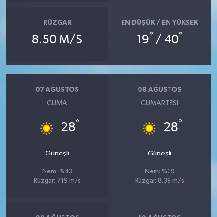
Röportaj
RÜZGAR
EN DÜŞÜK / EN YÜKSEK
Sağlık
°
°
8.50 M/S
19
/ 40
SİYASET
Spor
07 AĞUSTOS
08 AĞUSTOS
Ulusal
CUMA
CUMARTESI
°
°
28
28
Yaşam
Güneşli
Güneşli
Nem: %43
Nem: %39
Rüzgar: 7.19 m/s
Rüzgar: 8.39 m/s