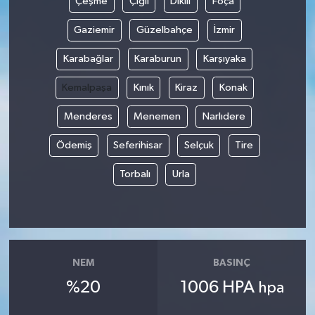
Çeşme
Çiğli
Dikili
Foça
Gaziemir
Güzelbahçe
İzmir
Gökçebey
Karabağlar
Karaburun
Karşıyaka
GÜNDEM
Kemalpaşa
Kınık
Kiraz
Konak
İş ilanı
Menderes
Menemen
Narlıdere
Kilimli
Ödemiş
Seferihisar
Selçuk
Tire
Torbalı
Urla
Kültür - Sanat
MAGAZİN
Politika
NEM
BASINÇ
Resmi İlan
%20
1006 HPA
hpa