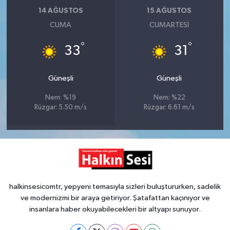
14 AĞUSTOS
15 AĞUSTOS
CUMA
CUMARTESI
°
°
33
31
Güneşli
Güneşli
Nem: %19
Nem: %22
Rüzgar: 5.50 m/s
Rüzgar: 6.61 m/s
halkinsesicomtr, yepyeni temasıyla sizleri buluştururken, sadelik
ve modernizmi bir araya getiriyor. Şatafattan kaçınıyor ve
insanlara haber okuyabilecekleri bir altyapı sunuyor.