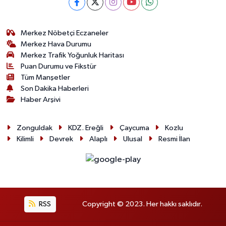
Merkez Nöbetçi Eczaneler
Merkez Hava Durumu
Merkez Trafik Yoğunluk Haritası
Puan Durumu ve Fikstür
Tüm Manşetler
Son Dakika Haberleri
Haber Arşivi
Zonguldak
KDZ. Ereğli
Çaycuma
Kozlu
Kilimli
Devrek
Alaplı
Ulusal
Resmi İlan
RSS
Copyright © 2023. Her hakkı saklıdır.