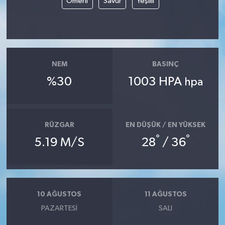
Ömerli
Savur
Yeşilli
Gökçebey
GÜNDEM
NEM
BASINÇ
İş ilanı
%30
1003 HPA
hpa
Kilimli
Kültür - Sanat
RÜZGAR
EN DÜŞÜK / EN YÜKSEK
°
°
5.19 M/S
28
/ 36
MAGAZİN
Politika
10 AĞUSTOS
11 AĞUSTOS
Resmi İlan
PAZARTESI
SALI