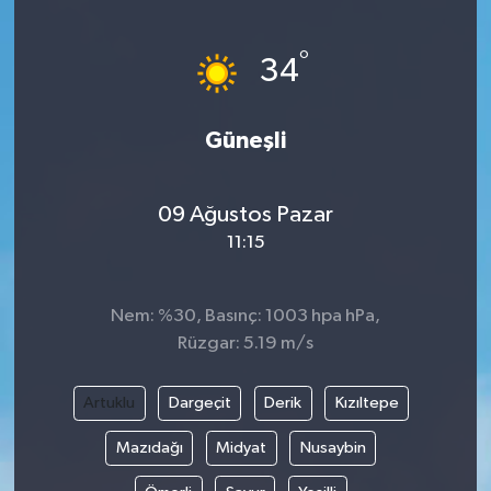
Devrek
°
34
Bolu
Güneşli
ÇEVRE
BİLİM VE TEKNOLOJİ
09 Ağustos Pazar
11:15
DUNYA
Nem: %30, Basınç: 1003 hpa hPa,
Düzce
Rüzgar: 5.19 m/s
Eğitim
Artuklu
Dargeçit
Derik
Kızıltepe
Ekonomi
Mazıdağı
Midyat
Nusaybin
Genel