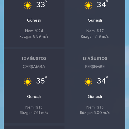
Röportaj
°
°
33
34
Sağlık
Güneşli
Güneşli
SİYASET
Nem: %24
Nem: %17
Rüzgar: 8.89 m/s
Rüzgar: 7.19 m/s
Spor
12 AĞUSTOS
13 AĞUSTOS
Ulusal
ÇARŞAMBA
PERŞEMBE
Yaşam
°
°
35
34
Güneşli
Güneşli
Nem: %15
Nem: %15
Rüzgar: 7.61 m/s
Rüzgar: 5.00 m/s