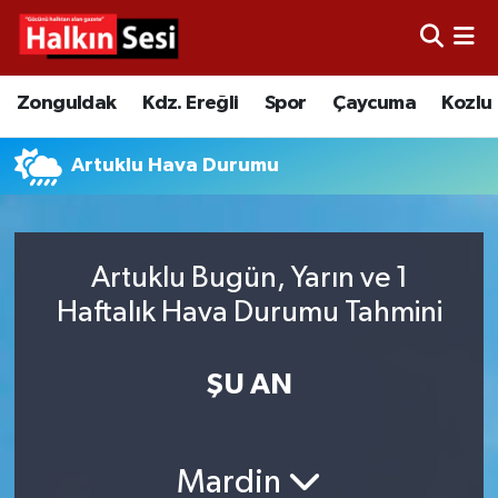
Foto Galeri
Zonguldak
Merkez Nöbetçi Eczaneler
Zonguldak
Kdz. Ereğli
Spor
Çaycuma
Kozlu
Video
Çaycuma
Merkez Hava Durumu
Artuklu Hava Durumu
Yazarlar
KDZ. Ereğli
Merkez Trafik Yoğunluk Haritası
Kozlu
Süper Lig Puan Durumu ve Fikstür
Artuklu Bugün, Yarın ve 1
Haftalık Hava Durumu Tahmini
Alaplı
Tüm Manşetler
Asayiş
Son Dakika Haberleri
ŞU AN
Bartın
Haber Arşivi
Mardin
Karabük