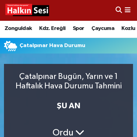
Foto Galeri
Zonguldak
Merkez Nöbetçi Eczaneler
Zonguldak
Kdz. Ereğli
Spor
Çaycuma
Kozlu
Video
Çaycuma
Merkez Hava Durumu
Çatalpınar Hava Durumu
Yazarlar
KDZ. Ereğli
Merkez Trafik Yoğunluk Haritası
Kozlu
Süper Lig Puan Durumu ve Fikstür
Çatalpınar Bugün, Yarın ve 1
Haftalık Hava Durumu Tahmini
Alaplı
Tüm Manşetler
Asayiş
Son Dakika Haberleri
ŞU AN
Bartın
Haber Arşivi
Ordu
Karabük