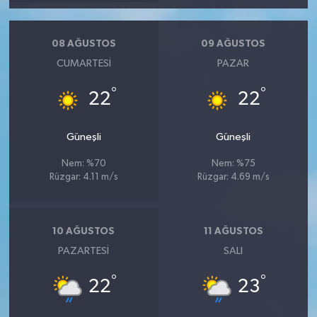
Röportaj
Sağlık
08 AĞUSTOS
09 AĞUSTOS
CUMARTESI
PAZAR
SİYASET
°
°
22
22
Spor
Güneşli
Güneşli
Ulusal
Nem: %70
Nem: %75
Rüzgar: 4.11 m/s
Rüzgar: 4.69 m/s
Yaşam
10 AĞUSTOS
11 AĞUSTOS
PAZARTESI
SALI
°
°
22
23