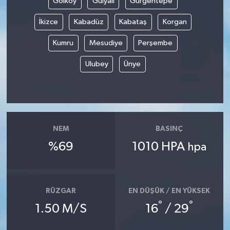
Gölköy
Gülyalı
Gürgentepe
İkizce
Kabadüz
Kabataş
Korgan
Gökçebey
Kumru
Mesudiye
Perşembe
GÜNDEM
Ulubey
Ünye
İş ilanı
Kilimli
Kültür - Sanat
NEM
BASINÇ
%69
1010 HPA
hpa
MAGAZİN
Politika
RÜZGAR
EN DÜŞÜK / EN YÜKSEK
°
°
1.50 M/S
16
/ 29
Resmi İlan