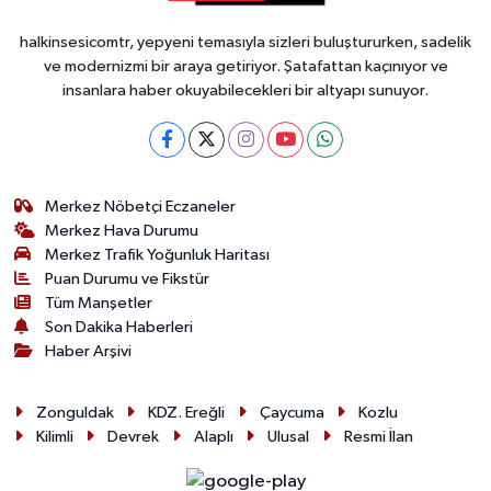
halkinsesicomtr, yepyeni temasıyla sizleri buluştururken, sadelik
ve modernizmi bir araya getiriyor. Şatafattan kaçınıyor ve
insanlara haber okuyabilecekleri bir altyapı sunuyor.
Merkez Nöbetçi Eczaneler
Merkez Hava Durumu
Merkez Trafik Yoğunluk Haritası
Puan Durumu ve Fikstür
Tüm Manşetler
Son Dakika Haberleri
Haber Arşivi
Zonguldak
KDZ. Ereğli
Çaycuma
Kozlu
Kilimli
Devrek
Alaplı
Ulusal
Resmi İlan