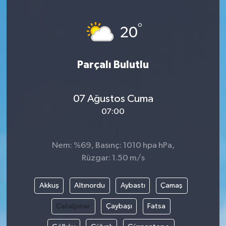
Devrek
°
20
Bolu
Parçalı Bulutlu
ÇEVRE
BİLİM VE TEKNOLOJİ
07 Ağustos Cuma
07:00
DUNYA
Nem: %69, Basınç: 1010 hpa hPa,
Düzce
Rüzgar: 1.50 m/s
Eğitim
Akkuş
Altınordu
Aybastı
Çamaş
Ekonomi
Çatalpınar
Çaybaşı
Fatsa
Genel