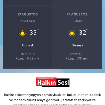
13 AĞUSTOS
14 AĞUSTOS
PERŞEMBE
CUMA
°
°
33
32
Güneşli
Güneşli
Nem: %18
Nem: %19
Rüzgar: 6.89 m/s
Rüzgar: 7.81 m/s
halkinsesicomtr, yepyeni temasıyla sizleri buluştururken, sadelik
ve modernizmi bir araya getiriyor. Şatafattan kaçınıyor ve