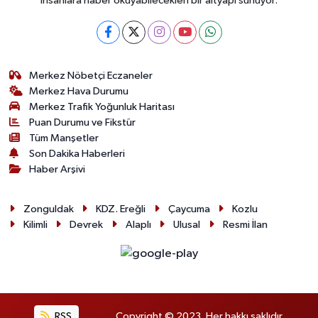
insanlara haber okuyabilecekleri bir altyapı sunuyor.
Merkez Nöbetçi Eczaneler
Merkez Hava Durumu
Merkez Trafik Yoğunluk Haritası
Puan Durumu ve Fikstür
Tüm Manşetler
Son Dakika Haberleri
Haber Arşivi
Zonguldak
KDZ. Ereğli
Çaycuma
Kozlu
Kilimli
Devrek
Alaplı
Ulusal
Resmi İlan
RSS
Copyright © 2023. Her hakkı saklıdır.