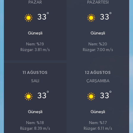
Röportaj
PAZAR
PAZARTESI
°
°
33
33
Sağlık
SİYASET
Güneşli
Güneşli
Nem: %19
Nem: %20
Spor
Rüzgar: 3.81 m/s
Rüzgar: 7.00 m/s
Ulusal
11 AĞUSTOS
12 AĞUSTOS
Yaşam
SALI
ÇARŞAMBA
°
°
33
33
Güneşli
Güneşli
Nem: %18
Nem: %17
Rüzgar: 8.39 m/s
Rüzgar: 6.11 m/s