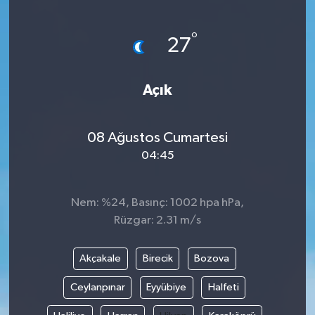
Devrek
°
27
Bolu
Açık
ÇEVRE
BİLİM VE TEKNOLOJİ
08 Ağustos Cumartesi
04:45
DUNYA
Nem: %24, Basınç: 1002 hpa hPa,
Düzce
Rüzgar: 2.31 m/s
Eğitim
Akçakale
Birecik
Bozova
Ekonomi
Ceylanpınar
Eyyübiye
Halfeti
Genel