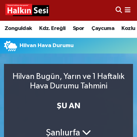
Foto Galeri
Zonguldak
Merkez Nöbetçi Eczaneler
Zonguldak
Kdz. Ereğli
Spor
Çaycuma
Kozlu
Video
Çaycuma
Merkez Hava Durumu
Hilvan Hava Durumu
Yazarlar
KDZ. Ereğli
Merkez Trafik Yoğunluk Haritası
Kozlu
Süper Lig Puan Durumu ve Fikstür
Hilvan Bugün, Yarın ve 1 Haftalık
Hava Durumu Tahmini
Alaplı
Tüm Manşetler
Asayiş
Son Dakika Haberleri
ŞU AN
Bartın
Haber Arşivi
Şanlıurfa
Karabük