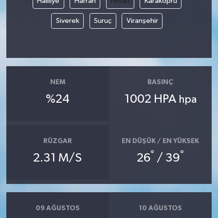
Haliliye
Harran
Hilvan
Karaköprü
Siverek
Suruç
Viranşehir
Gökçebey
GÜNDEM
İş ilanı
NEM
BASINÇ
Kilimli
%24
1002 HPA
hpa
Kültür - Sanat
RÜZGAR
EN DÜŞÜK / EN YÜKSEK
MAGAZİN
°
°
2.31 M/S
26
/ 39
Politika
Resmi İlan
09 AĞUSTOS
10 AĞUSTOS