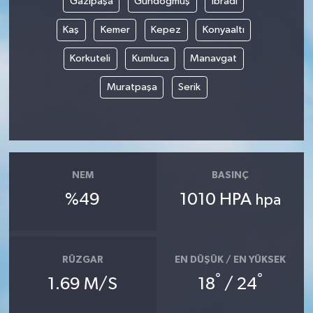
Gazipaşa
Gündoğmuş
İbradı
Kaş
Kemer
Kepez
Konyaaltı
Gökçebey
Korkuteli
Kumluca
Manavgat
GÜNDEM
Muratpaşa
Serik
İş ilanı
Kilimli
Kültür - Sanat
NEM
BASINÇ
%49
1010 HPA
hpa
MAGAZİN
Politika
RÜZGAR
EN DÜŞÜK / EN YÜKSEK
°
°
1.69 M/S
18
/ 24
Resmi İlan