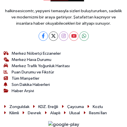
halkinsesicomtr, yepyeni temasıyla sizleri buluştururken, sadelik
ve modernizmi bir araya getiriyor. Şatafattan kaçınıyor ve
insanlara haber okuyabilecekleri bir altyapı sunuyor.
Merkez Nöbetçi Eczaneler
Merkez Hava Durumu
Merkez Trafik Yoğunluk Haritası
Puan Durumu ve Fikstür
Tüm Manşetler
Son Dakika Haberleri
Haber Arşivi
Zonguldak
KDZ. Ereğli
Çaycuma
Kozlu
Kilimli
Devrek
Alaplı
Ulusal
Resmi İlan