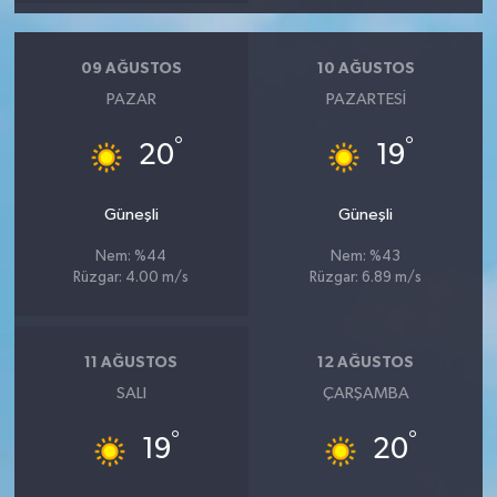
Röportaj
Sağlık
09 AĞUSTOS
10 AĞUSTOS
PAZAR
PAZARTESI
SİYASET
°
°
20
19
Spor
Güneşli
Güneşli
Ulusal
Nem: %44
Nem: %43
Rüzgar: 4.00 m/s
Rüzgar: 6.89 m/s
Yaşam
11 AĞUSTOS
12 AĞUSTOS
SALI
ÇARŞAMBA
°
°
19
20