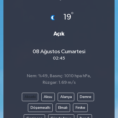
Devrek
°
19
Bolu
Açık
ÇEVRE
BİLİM VE TEKNOLOJİ
08 Ağustos Cumartesi
02:45
DUNYA
Nem: %49, Basınç: 1010 hpa hPa,
Düzce
Rüzgar: 1.69 m/s
Eğitim
Akseki
Aksu
Alanya
Demre
Ekonomi
Döşemealtı
Elmalı
Finike
Genel