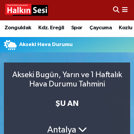
Foto Galeri
Zonguldak
Merkez Nöbetçi Eczaneler
Zonguldak
Kdz. Ereğli
Spor
Çaycuma
Kozlu
Video
Çaycuma
Merkez Hava Durumu
Akseki Hava Durumu
Yazarlar
KDZ. Ereğli
Merkez Trafik Yoğunluk Haritası
Kozlu
Süper Lig Puan Durumu ve Fikstür
Akseki Bugün, Yarın ve 1 Haftalık
Hava Durumu Tahmini
Alaplı
Tüm Manşetler
Asayiş
Son Dakika Haberleri
ŞU AN
Bartın
Haber Arşivi
Antalya
Karabük