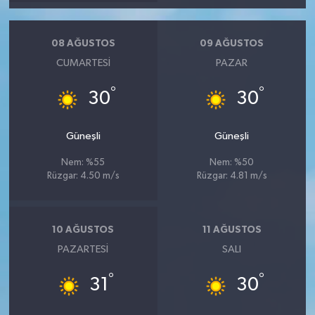
Röportaj
Sağlık
08 AĞUSTOS
09 AĞUSTOS
CUMARTESI
PAZAR
SİYASET
°
°
30
30
Spor
Güneşli
Güneşli
Ulusal
Nem: %55
Nem: %50
Rüzgar: 4.50 m/s
Rüzgar: 4.81 m/s
Yaşam
10 AĞUSTOS
11 AĞUSTOS
PAZARTESI
SALI
°
°
31
30