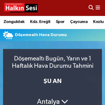
Foto Galeri
Zonguldak
Merkez Nöbetçi Eczaneler
Zonguldak
Kdz. Ereğli
Spor
Çaycuma
Kozlu
Video
Çaycuma
Merkez Hava Durumu
Döşemealtı Hava Durumu
Yazarlar
KDZ. Ereğli
Merkez Trafik Yoğunluk Haritası
Kozlu
Süper Lig Puan Durumu ve Fikstür
Döşemealtı Bugün, Yarın ve 1
Haftalık Hava Durumu Tahmini
Alaplı
Tüm Manşetler
Asayiş
Son Dakika Haberleri
ŞU AN
Bartın
Haber Arşivi
Antalya
Karabük