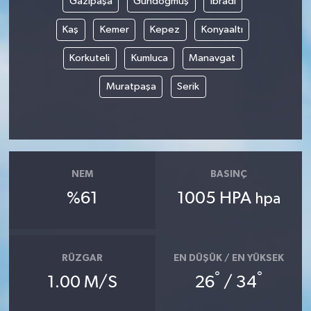
Gazipaşa
Gündoğmuş
İbradı
Kaş
Kemer
Kepez
Konyaaltı
Gökçebey
Korkuteli
Kumluca
Manavgat
GÜNDEM
Muratpaşa
Serik
İş ilanı
Kilimli
Kültür - Sanat
NEM
BASINÇ
%61
1005 HPA
hpa
MAGAZİN
Politika
RÜZGAR
EN DÜŞÜK / EN YÜKSEK
°
°
1.00 M/S
26
/ 34
Resmi İlan