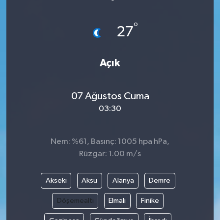
Devrek
°
27
Bolu
Açık
ÇEVRE
BİLİM VE TEKNOLOJİ
07 Ağustos Cuma
03:30
DUNYA
Nem: %61, Basınç: 1005 hpa hPa,
Düzce
Rüzgar: 1.00 m/s
Eğitim
Akseki
Aksu
Alanya
Demre
Ekonomi
Döşemealtı
Elmalı
Finike
Genel