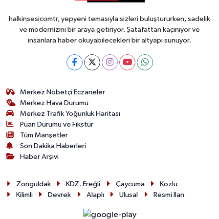
halkinsesicomtr, yepyeni temasıyla sizleri buluştururken, sadelik
ve modernizmi bir araya getiriyor. Şatafattan kaçınıyor ve
insanlara haber okuyabilecekleri bir altyapı sunuyor.
Merkez Nöbetçi Eczaneler
Merkez Hava Durumu
Merkez Trafik Yoğunluk Haritası
Puan Durumu ve Fikstür
Tüm Manşetler
Son Dakika Haberleri
Haber Arşivi
Zonguldak
KDZ. Ereğli
Çaycuma
Kozlu
Kilimli
Devrek
Alaplı
Ulusal
Resmi İlan