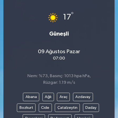
Devrek
°
17
Bolu
Güneşli
ÇEVRE
BİLİM VE TEKNOLOJİ
09 Ağustos Pazar
07:00
DUNYA
Nem: %73, Basınç: 1013 hpa hPa,
Düzce
Rüzgar: 1.19 m/s
Eğitim
Abana
Ağlı
Araç
Azdavay
Ekonomi
Bozkurt
Cide
Çatalzeytin
Daday
Genel