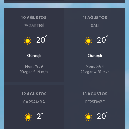
Röportaj
Sağlık
10 AĞUSTOS
11 AĞUSTOS
PAZARTESI
SALI
SİYASET
°
°
20
20
Spor
Güneşli
Güneşli
Ulusal
Nem: %59
Nem: %64
Rüzgar: 6.19 m/s
Rüzgar: 4.61 m/s
Yaşam
12 AĞUSTOS
13 AĞUSTOS
ÇARŞAMBA
PERŞEMBE
°
°
21
20