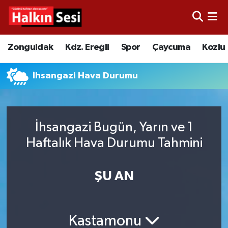
Foto Galeri
Zonguldak
Merkez Nöbetçi Eczaneler
Zonguldak
Kdz. Ereğli
Spor
Çaycuma
Kozlu
Video
Çaycuma
Merkez Hava Durumu
İhsangazi Hava Durumu
Yazarlar
KDZ. Ereğli
Merkez Trafik Yoğunluk Haritası
Kozlu
Süper Lig Puan Durumu ve Fikstür
İhsangazi Bugün, Yarın ve 1
Haftalık Hava Durumu Tahmini
Alaplı
Tüm Manşetler
Asayiş
Son Dakika Haberleri
ŞU AN
Bartın
Haber Arşivi
Kastamonu
Karabük