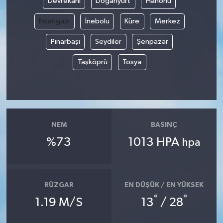
Devrekani
Doğanyurt
Hanönü
İhsangazi
İnebolu
Küre
Merkez
Gökçebey
Pınarbaşı
Seydiler
Şenpazar
GÜNDEM
Taşköprü
Tosya
İş ilanı
Kilimli
Kültür - Sanat
NEM
BASINÇ
%73
1013 HPA
hpa
MAGAZİN
Politika
RÜZGAR
EN DÜŞÜK / EN YÜKSEK
°
°
1.19 M/S
13
/ 28
Resmi İlan