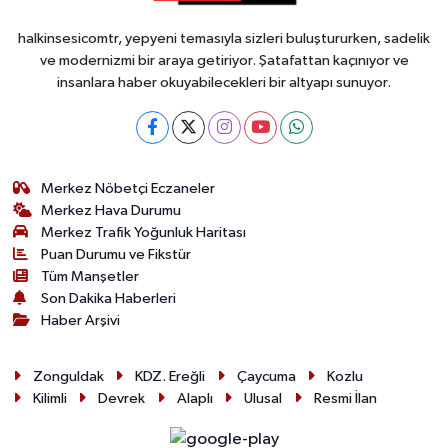
halkinsesicomtr, yepyeni temasıyla sizleri buluştururken, sadelik
ve modernizmi bir araya getiriyor. Şatafattan kaçınıyor ve
insanlara haber okuyabilecekleri bir altyapı sunuyor.
Merkez Nöbetçi Eczaneler
Merkez Hava Durumu
Merkez Trafik Yoğunluk Haritası
Puan Durumu ve Fikstür
Tüm Manşetler
Son Dakika Haberleri
Haber Arşivi
Zonguldak
KDZ. Ereğli
Çaycuma
Kozlu
Kilimli
Devrek
Alaplı
Ulusal
Resmi İlan