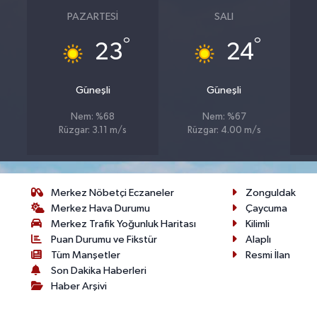
PAZARTESI
SALI
°
°
23
24
Güneşli
Güneşli
Nem: %68
Nem: %67
Rüzgar: 3.11 m/s
Rüzgar: 4.00 m/s
Merkez Nöbetçi Eczaneler
Zonguldak
Merkez Hava Durumu
Çaycuma
Merkez Trafik Yoğunluk Haritası
Kilimli
Puan Durumu ve Fikstür
Alaplı
Tüm Manşetler
Resmi İlan
Son Dakika Haberleri
Haber Arşivi