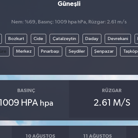
Güneşli
Nem: %69, Basınç: 1009 hpa hPa, Rüzgar: 2.61 m/s
Bozkurt
Cide
Çatalzeytin
Daday
Devrekani
üre
Merkez
Pınarbaşı
Seydiler
Şenpazar
Taşköp
BASINÇ
RÜZGAR
1009 HPA
2.61 M/S
hpa
10 AĞUSTOS
11 AĞUSTOS