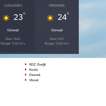
ÇARŞAMBA
PERŞEMBE
°
°
23
24
Güneşli
Güneşli
Nem: %64
Nem: %51
Rüzgar: 3.00 m/s
Rüzgar: 3.00 m/s
KDZ. Ereğli
Kozlu
Devrek
Ulusal