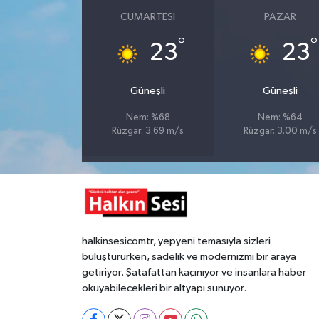
CUMARTESI
PAZAR
Gökçebey
°
°
23
23
GÜNDEM
Güneşli
Güneşli
İş ilanı
Nem: %68
Nem: %64
Rüzgar: 3.69 m/s
Rüzgar: 3.00 m/s
Kilimli
Kültür - Sanat
MAGAZİN
halkinsesicomtr, yepyeni temasıyla sizleri
Politika
buluştururken, sadelik ve modernizmi bir araya
getiriyor. Şatafattan kaçınıyor ve insanlara haber
Resmi İlan
okuyabilecekleri bir altyapı sunuyor.