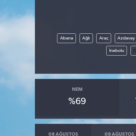
Devrek
Bolu
Abana
Ağlı
Araç
Azdavay
ÇEVRE
İnebolu
K
BİLİM VE TEKNOLOJİ
DUNYA
Düzce
NEM
%69
Eğitim
Ekonomi
08 AĞUSTOS
09 AĞUSTOS
Genel