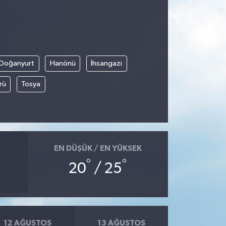
Doğanyurt
Hanönü
İhsangazi
rü
Tosya
EN DÜŞÜK / EN YÜKSEK
°
°
20
/ 25
12 AĞUSTOS
13 AĞUSTOS