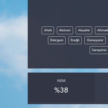
Devrek
Bolu
Ahırlı
Akören
Akşehir
Altınek
ÇEVRE
Emirgazi
Ereğli
Güneysınır
BİLİM VE TEKNOLOJİ
Sarayönü
DUNYA
Düzce
NEM
Eğitim
%38
Ekonomi
Genel