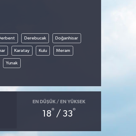
Derbent
Derebucak
Doğanhisar
nar
Karatay
Kulu
Meram
Yunak
EN DÜŞÜK / EN YÜKSEK
°
°
18
/ 33