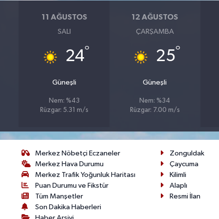
11 AĞUSTOS
12 AĞUSTOS
SALI
ÇARŞAMBA
°
°
24
25
Güneşli
Güneşli
Nem: %43
Nem: %34
Rüzgar: 5.31 m/s
Rüzgar: 7.00 m/s
Merkez Nöbetçi Eczaneler
Zonguldak
Merkez Hava Durumu
Çaycuma
Merkez Trafik Yoğunluk Haritası
Kilimli
Puan Durumu ve Fikstür
Alaplı
Tüm Manşetler
Resmi İlan
Son Dakika Haberleri
Haber Arşivi