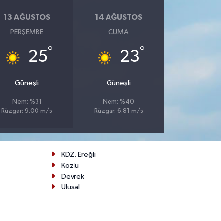
13 AĞUSTOS
14 AĞUSTOS
PERŞEMBE
CUMA
°
°
25
23
Güneşli
Güneşli
Nem: %31
Nem: %40
Rüzgar: 9.00 m/s
Rüzgar: 6.81 m/s
KDZ. Ereğli
Kozlu
Devrek
Ulusal