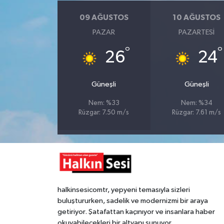
09 AĞUSTOS
10 AĞUSTOS
Gökçebey
PAZAR
PAZARTESI
GÜNDEM
°
°
26
24
İş ilanı
Güneşli
Güneşli
Kilimli
Nem: %33
Nem: %34
Rüzgar: 7.50 m/s
Rüzgar: 7.61 m/s
Kültür - Sanat
MAGAZİN
Politika
halkinsesicomtr, yepyeni temasıyla sizleri
buluştururken, sadelik ve modernizmi bir araya
Resmi İlan
getiriyor. Şatafattan kaçınıyor ve insanlara haber
okuyabilecekleri bir altyapı sunuyor.