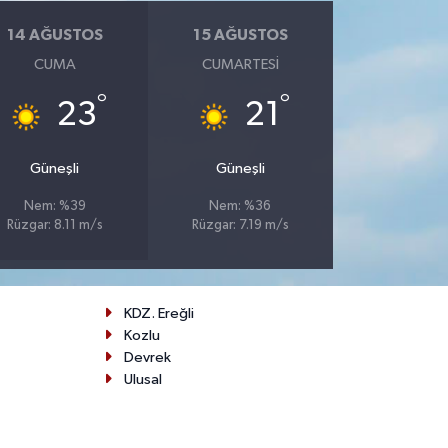
14 AĞUSTOS
15 AĞUSTOS
CUMA
CUMARTESI
°
°
23
21
Güneşli
Güneşli
Nem: %39
Nem: %36
Rüzgar: 8.11 m/s
Rüzgar: 7.19 m/s
KDZ. Ereğli
Kozlu
Devrek
Ulusal