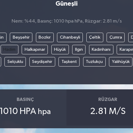
Güneşli
Nem: %44, Basınç: 1010 hpa hPa, Rüzgar: 2.81 m/s
in
Beyşehir
Bozkır
Cihanbeyli
Çeltik
Çumra
Hadim
Halkapınar
Hüyük
Ilgın
Kadınhanı
Karapı
Selçuklu
Seydişehir
Taşkent
Tuzlukçu
Yalıhüyük
BASINÇ
RÜZGAR
1010 HPA
2.81 M/S
hpa