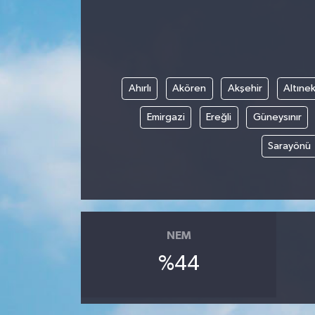
Devrek
Bolu
Ahırlı
Akören
Akşehir
Altınek
ÇEVRE
Emirgazi
Ereğli
Güneysınır
BİLİM VE TEKNOLOJİ
Sarayönü
DUNYA
Düzce
NEM
Eğitim
%44
Ekonomi
Genel