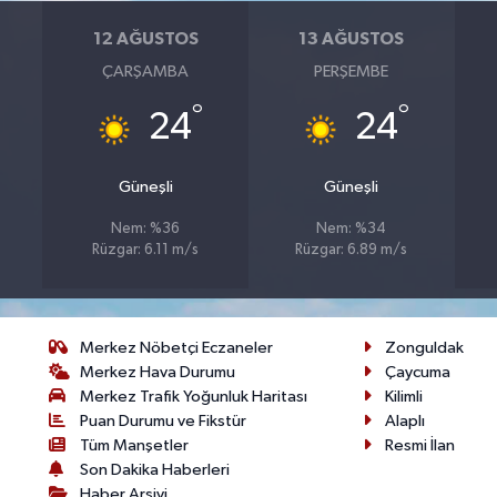
12 AĞUSTOS
13 AĞUSTOS
ÇARŞAMBA
PERŞEMBE
°
°
24
24
Güneşli
Güneşli
Nem: %36
Nem: %34
Rüzgar: 6.11 m/s
Rüzgar: 6.89 m/s
Merkez Nöbetçi Eczaneler
Zonguldak
Merkez Hava Durumu
Çaycuma
Merkez Trafik Yoğunluk Haritası
Kilimli
Puan Durumu ve Fikstür
Alaplı
Tüm Manşetler
Resmi İlan
Son Dakika Haberleri
Haber Arşivi