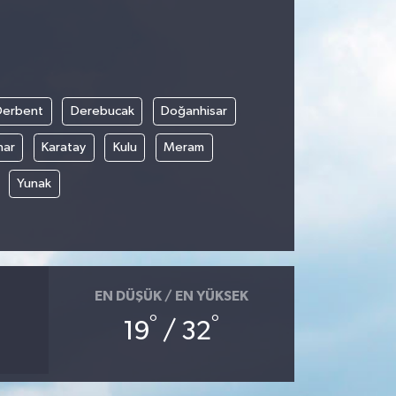
Derbent
Derebucak
Doğanhisar
nar
Karatay
Kulu
Meram
Yunak
EN DÜŞÜK / EN YÜKSEK
°
°
19
/ 32