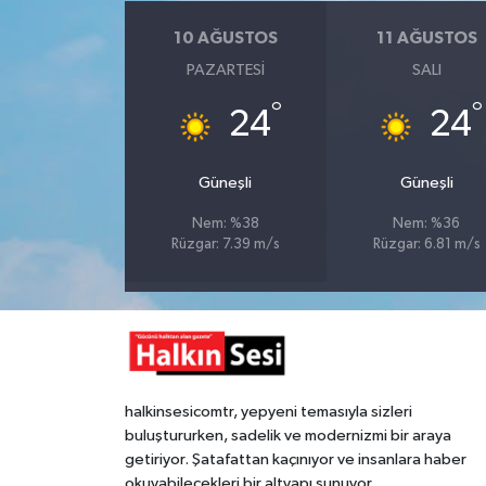
10 AĞUSTOS
11 AĞUSTOS
Gökçebey
PAZARTESI
SALI
GÜNDEM
°
°
24
24
İş ilanı
Güneşli
Güneşli
Kilimli
Nem: %38
Nem: %36
Rüzgar: 7.39 m/s
Rüzgar: 6.81 m/s
Kültür - Sanat
MAGAZİN
Politika
halkinsesicomtr, yepyeni temasıyla sizleri
buluştururken, sadelik ve modernizmi bir araya
Resmi İlan
getiriyor. Şatafattan kaçınıyor ve insanlara haber
okuyabilecekleri bir altyapı sunuyor.