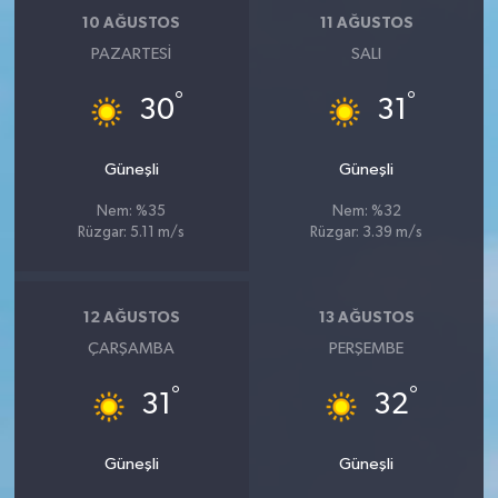
Röportaj
10 AĞUSTOS
11 AĞUSTOS
PAZARTESI
SALI
Sağlık
°
°
30
31
SİYASET
Güneşli
Güneşli
Spor
Nem: %35
Nem: %32
Ulusal
Rüzgar: 5.11 m/s
Rüzgar: 3.39 m/s
Yaşam
12 AĞUSTOS
13 AĞUSTOS
ÇARŞAMBA
PERŞEMBE
°
°
31
32
Güneşli
Güneşli