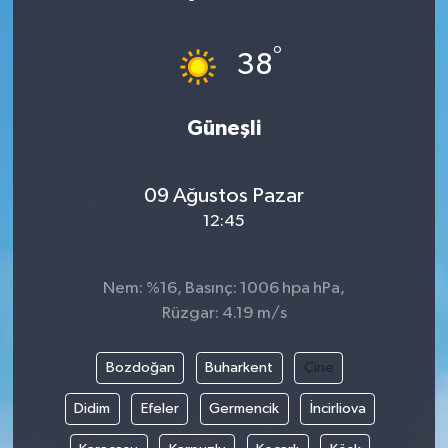
Devrek
°
38
Bolu
Güneşli
ÇEVRE
BİLİM VE TEKNOLOJİ
09 Ağustos Pazar
12:45
DUNYA
Nem: %16, Basınç: 1006 hpa hPa,
Düzce
Rüzgar: 4.19 m/s
Eğitim
Bozdoğan
Buharkent
Çine
Ekonomi
Didim
Efeler
Germencik
İncirliova
Genel