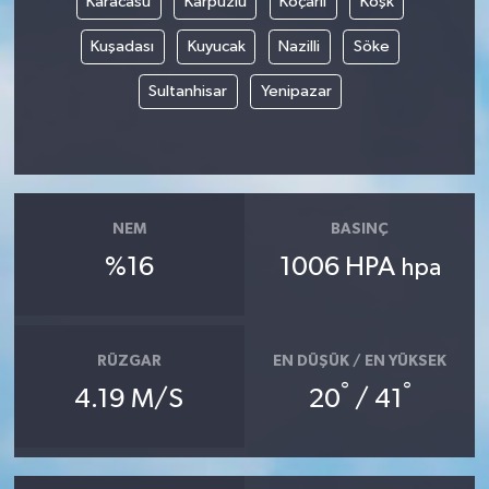
Karacasu
Karpuzlu
Koçarlı
Köşk
Kuşadası
Kuyucak
Nazilli
Söke
Gökçebey
Sultanhisar
Yenipazar
GÜNDEM
İş ilanı
Kilimli
NEM
BASINÇ
%16
1006 HPA
hpa
Kültür - Sanat
MAGAZİN
RÜZGAR
EN DÜŞÜK / EN YÜKSEK
Politika
°
°
4.19 M/S
20
/ 41
Resmi İlan