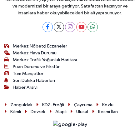
ve modernizmi bir araya getiriyor. Şatafattan kaçınıyor ve
insanlara haber okuyabilecekleri bir altyapı sunuyor.
Merkez Nöbetçi Eczaneler
Merkez Hava Durumu
Merkez Trafik Yoğunluk Haritası
Puan Durumu ve Fikstür
Tüm Manşetler
Son Dakika Haberleri
Haber Arşivi
Zonguldak
KDZ. Ereğli
Çaycuma
Kozlu
Kilimli
Devrek
Alaplı
Ulusal
Resmi İlan