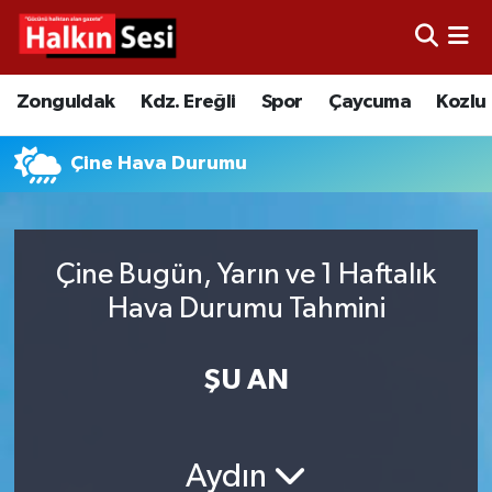
Foto Galeri
Zonguldak
Merkez Nöbetçi Eczaneler
Zonguldak
Kdz. Ereğli
Spor
Çaycuma
Kozlu
Video
Çaycuma
Merkez Hava Durumu
Çine Hava Durumu
Yazarlar
KDZ. Ereğli
Merkez Trafik Yoğunluk Haritası
Kozlu
Süper Lig Puan Durumu ve Fikstür
Çine Bugün, Yarın ve 1 Haftalık
Hava Durumu Tahmini
Alaplı
Tüm Manşetler
Asayiş
Son Dakika Haberleri
ŞU AN
Bartın
Haber Arşivi
Aydın
Karabük