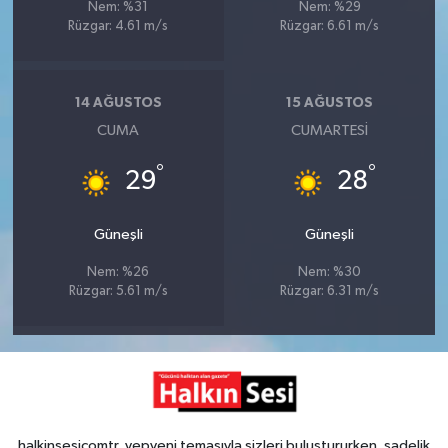
Nem: %31
Nem: %29
Rüzgar: 4.61 m/s
Rüzgar: 6.61 m/s
14 AĞUSTOS
15 AĞUSTOS
CUMA
CUMARTESI
°
°
29
28
Güneşli
Güneşli
Nem: %26
Nem: %30
Rüzgar: 5.61 m/s
Rüzgar: 6.31 m/s
halkinsesicomtr, yepyeni temasıyla sizleri buluştururken, sadelik