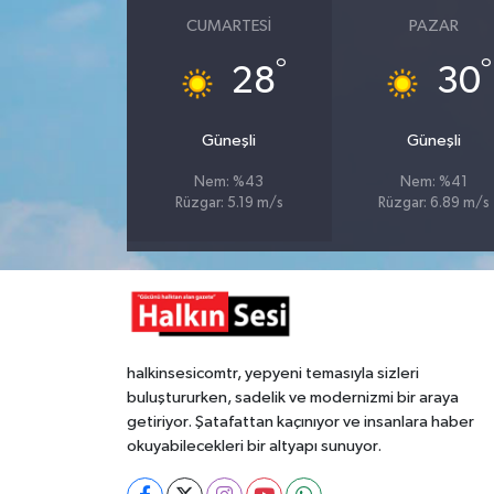
CUMARTESI
PAZAR
Gökçebey
°
°
28
30
GÜNDEM
Güneşli
Güneşli
İş ilanı
Nem: %43
Nem: %41
Rüzgar: 5.19 m/s
Rüzgar: 6.89 m/s
Kilimli
Kültür - Sanat
MAGAZİN
halkinsesicomtr, yepyeni temasıyla sizleri
Politika
buluştururken, sadelik ve modernizmi bir araya
getiriyor. Şatafattan kaçınıyor ve insanlara haber
Resmi İlan
okuyabilecekleri bir altyapı sunuyor.