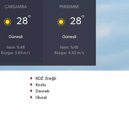
ÇARŞAMBA
PERŞEMBE
°
°
28
28
Güneşli
Güneşli
Nem: %48
Nem: %48
Rüzgar: 5.69 m/s
Rüzgar: 4.50 m/s
KDZ. Ereğli
Kozlu
Devrek
Ulusal