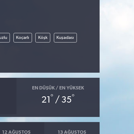
uzlu
Koçarlı
Köşk
Kuşadası
EN DÜŞÜK / EN YÜKSEK
°
°
21
/ 35
12 AĞUSTOS
13 AĞUSTOS