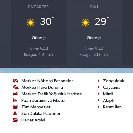
PAZARTESI
SALI
°
°
30
29
Güneşli
Güneşli
Nem: %44
Nem: %44
Rüzgar: 4.81 m/s
Rüzgar: 5.19 m/s
Merkez Nöbetçi Eczaneler
Zonguldak
Merkez Hava Durumu
Çaycuma
Merkez Trafik Yoğunluk Haritası
Kilimli
Puan Durumu ve Fikstür
Alaplı
Tüm Manşetler
Resmi İlan
Son Dakika Haberleri
Haber Arşivi