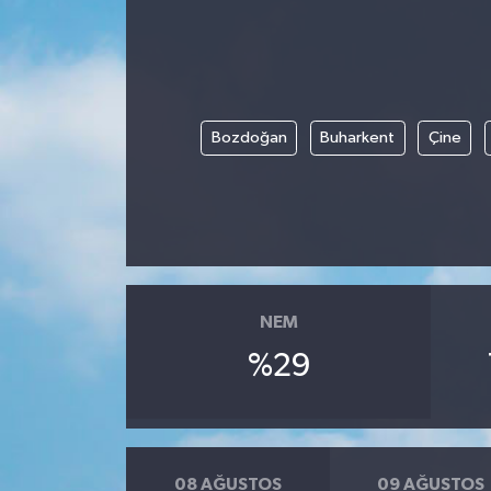
Devrek
Bolu
Bozdoğan
Buharkent
Çine
ÇEVRE
BİLİM VE TEKNOLOJİ
DUNYA
Düzce
NEM
%29
Eğitim
Ekonomi
08 AĞUSTOS
09 AĞUSTOS
Genel