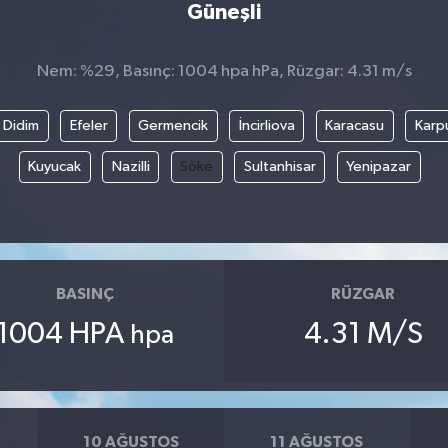
Güneşli
Nem: %29, Basınç: 1004 hpa hPa, Rüzgar: 4.31 m/s
Didim
Efeler
Germencik
İncirliova
Karacasu
Karp
Kuyucak
Nazilli
Söke
Sultanhisar
Yenipazar
BASINÇ
RÜZGAR
1004 HPA
4.31 M/S
hpa
10 AĞUSTOS
11 AĞUSTOS