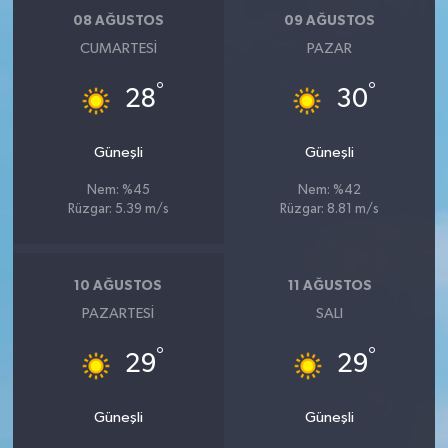
Röportaj
08 AĞUSTOS
09 AĞUSTOS
CUMARTESI
PAZAR
Sağlık
°
°
28
30
SİYASET
Güneşli
Güneşli
Spor
Nem: %45
Nem: %42
Ulusal
Rüzgar: 5.39 m/s
Rüzgar: 8.81 m/s
Yaşam
10 AĞUSTOS
11 AĞUSTOS
PAZARTESI
SALI
°
°
29
29
Güneşli
Güneşli