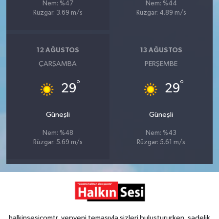
Nem: %47
Nem: %44
Rüzgar: 3.69 m/s
Rüzgar: 4.89 m/s
12 AĞUSTOS
13 AĞUSTOS
ÇARŞAMBA
PERŞEMBE
°
°
29
29
Güneşli
Güneşli
Nem: %48
Nem: %43
Rüzgar: 5.69 m/s
Rüzgar: 5.61 m/s
halkinsesicomtr, yepyeni temasıyla sizleri buluştururken, sadelik