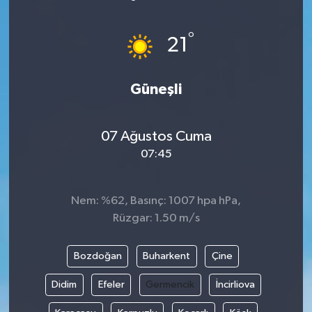
Devrek
°
21
Bolu
Güneşli
ÇEVRE
BİLİM VE TEKNOLOJİ
07 Ağustos Cuma
07:45
DUNYA
Nem: %62, Basınç: 1007 hpa hPa,
Düzce
Rüzgar: 1.50 m/s
Eğitim
Bozdoğan
Buharkent
Çine
Ekonomi
Didim
Efeler
Germencik
İncirliova
Genel