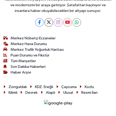
ve modernizmi bir araya getiriyor. Şatafattan kaçınıyor ve
insanlara haber okuyabilecekleri bir altyapı sunuyor.
Merkez Nöbetçi Eczaneler
Merkez Hava Durumu
Merkez Trafik Yoğunluk Haritası
Puan Durumu ve Fikstür
Tüm Manşetler
Son Dakika Haberleri
Haber Arşivi
Zonguldak
KDZ. Ereğli
Çaycuma
Kozlu
Kilimli
Devrek
Alaplı
Ulusal
Resmi İlan