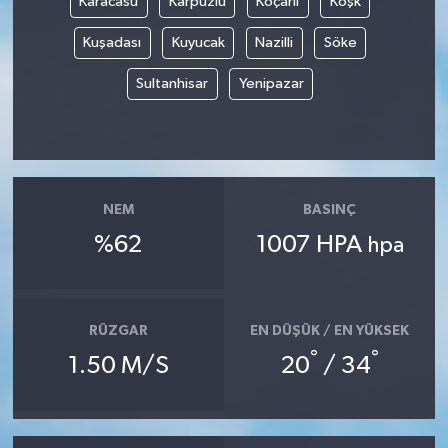
Karacasu
Karpuzlu
Koçarlı
Köşk
Kuşadası
Kuyucak
Nazilli
Söke
Gökçebey
Sultanhisar
Yenipazar
GÜNDEM
İş ilanı
Kilimli
NEM
BASINÇ
%62
1007 HPA
hpa
Kültür - Sanat
MAGAZİN
RÜZGAR
EN DÜŞÜK / EN YÜKSEK
Politika
°
°
1.50 M/S
20
/ 34
Resmi İlan