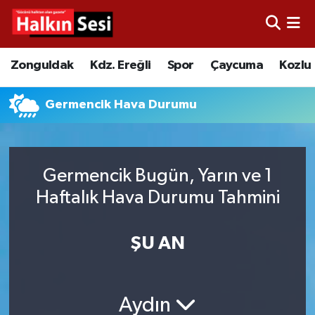
Foto Galeri
Zonguldak
Merkez Nöbetçi Eczaneler
Zonguldak
Kdz. Ereğli
Spor
Çaycuma
Kozlu
Video
Çaycuma
Merkez Hava Durumu
Germencik Hava Durumu
Yazarlar
KDZ. Ereğli
Merkez Trafik Yoğunluk Haritası
Kozlu
Süper Lig Puan Durumu ve Fikstür
Germencik Bugün, Yarın ve 1
Haftalık Hava Durumu Tahmini
Alaplı
Tüm Manşetler
Asayiş
Son Dakika Haberleri
ŞU AN
Bartın
Haber Arşivi
Aydın
Karabük